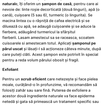
natural
e, îți oferim un
șampon de casă
, pentru care ai
nevoie de: linte roșie decorticată (două linguri), apă (o
cană), cuișoare (5 sau 6), turmeric (o lingurita). Se
macina lintea cu o râșniță de cafea electrică și se
diluează cu apă, se adaugă cuișoarele și se aduce la
fierbere, adăugând turmericul la sfârșitul
fierberii. Lasam amestecul sa se raceasca, scoatem
cuisoarele si amestecam totul. Aplicați
șamponul pe
părul uscat
și lăsați-l să acționeze câteva minute, după
care puteți clăti. Acest șampon este potrivit în special
pentru a reda volum părului obosit și fragil.
Exfoliant
Pentru un
scrub
eficient
care netezește și face pielea
moale, curățând-o în profunzime, vă recomandăm să
folosiți zahăr sau sare fină. Puterea de exfoliere a
acestor două ingrediente naturale va face epiderma
netedă și gata să primească un tratament specific sau