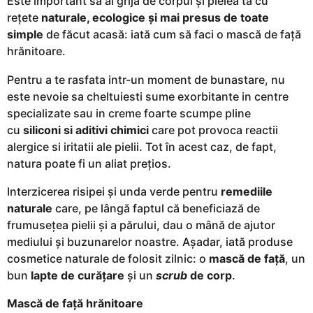
g
Este important să ai grijă de corpul și pielea ta cu
o
rețete
naturale, ecologice și mai presus de toate
simple
de făcut acasă: iată cum să faci o mască de față
hrănitoare.
Pentru a te rasfata intr-un moment de bunastare, nu
este nevoie sa cheltuiesti sume exorbitante in centre
specializate sau in creme foarte scumpe pline
cu
siliconi si aditivi chimici
care pot provoca reactii
alergice si iritatii ale pielii. Tot în acest caz, de fapt,
natura poate fi un aliat prețios.
Interzicerea risipei și unda verde pentru
remediile
naturale
care, pe lângă faptul că beneficiază de
frumusețea pielii și a părului, dau o mână de ajutor
mediului și buzunarelor noastre. Așadar, iată produse
cosmetice naturale de folosit zilnic: o
mască de față
, un
bun
lapte de curățare
și un
scrub
de corp
.
Mască de față hrănitoare