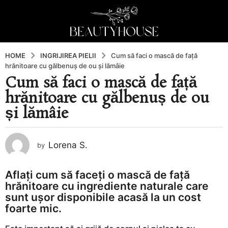
HOME
INGRIJIREA PIELII
Cum să faci o mască de față
hrănitoare cu gălbenuș de ou și lămâie
Cum să faci o mască de față
3
hrănitoare cu gălbenuș de ou
a
n
și lămâie
i
a
g
Lorena S.
by
o
3
Aflați cum să faceți o mască de față
a
hrănitoare cu ingrediente naturale care
n
sunt ușor disponibile acasă la un cost
i
foarte mic.
a