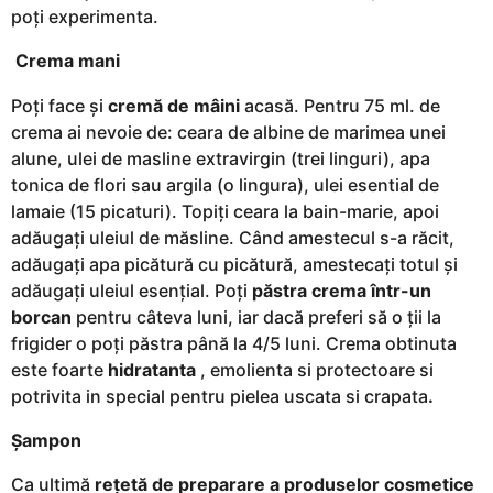
poți experimenta.
Crema mani
Poți face și
cremă de mâini
acasă. Pentru 75 ml. de
crema ai nevoie de: ceara de albine de marimea unei
alune, ulei de masline extravirgin (trei linguri), apa
tonica de flori sau argila (o lingura), ulei esential de
lamaie (15 picaturi). Topiți ceara la bain-marie, apoi
adăugați uleiul de măsline. Când amestecul s-a răcit,
adăugați apa picătură cu picătură, amestecați totul și
adăugați uleiul esențial. Poți
păstra crema într-un
borcan
pentru câteva luni, iar dacă preferi să o ții la
frigider o poți păstra până la 4/5 luni. Crema obtinuta
este foarte
hidratanta
, emolienta si protectoare si
potrivita in special pentru pielea uscata si crapata
.
Şampon
Ca ultimă
rețetă de preparare a produselor cosmetice