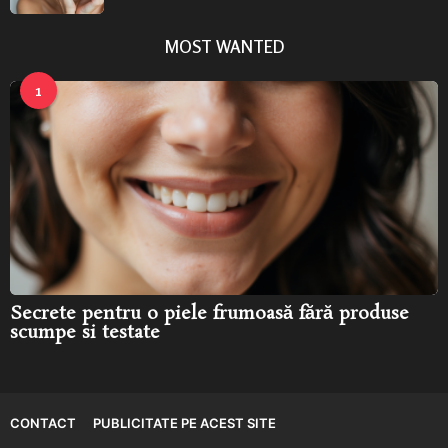
l
u
MOST WANTED
n
i
a
1
g
o
Secrete pentru o piele frumoasă fără produse
scumpe si testate
CONTACT
PUBLICITATE PE ACEST SITE