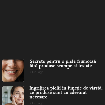
Secrete pentru o piele
Îngrijirea pielii în funcție de
frumoasă fără produse
vârstă: ce produse...
îngr
scumpe...
Secrete pentru o piele frumoasă
fără produse scumpe si testate
7 luni ago
7
l
u
n
Îngrijirea pielii în funcție de vârstă:
i
ce produse sunt cu adevărat
a
necesare
g
o
7 luni ago
7