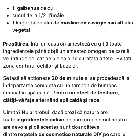
1
galbenus
de ou
sucul de la 1/2
lămâie
1 lingurita de
ulei de masline extravirgin sau alt ulei
vegetal
Pregătirea.
Într-un castron amestecă cu grijă toate
ingredientele până obții un amestec omogen pe care îl
vei întinde delicat pe pielea bine curățată a feței. Evitați
zona conturul ochilor și buzelor.
Se lasă să acționeze
20 de minute
și se procedează la
îndepărtarea completă cu un tampon de bumbac
înmuiat în apă caldă. Pentru un
efect de tonifiere,
clătiți-vă fața alternând apă caldă și rece
.
Uimita? Nu ar trebui, dacă crezi că natura are
toate
ingredientele active
de care organismul nostru
are nevoie și că acestea sunt doar câteva
dintre
rețetele de cosmetice naturale DIY
pe care le