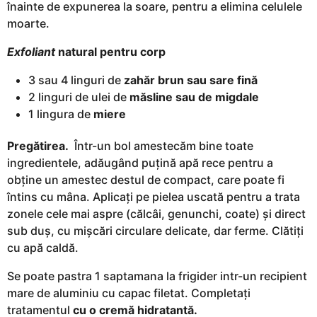
înainte de expunerea la soare, pentru a elimina celulele
moarte.
Exfoliant
natural pentru corp
3 sau 4 linguri de
zahăr brun sau sare fină
2 linguri de ulei de
măsline sau de migdale
1 lingura de
miere
Pregătirea.
Într-un bol amestecăm bine toate
ingredientele, adăugând puțină apă rece pentru a
obține un amestec destul de compact, care poate fi
întins cu mâna. Aplicați pe pielea uscată pentru a trata
zonele cele mai aspre (călcâi, genunchi, coate) și direct
sub duș, cu mișcări circulare delicate, dar ferme. Clătiți
cu apă caldă.
Se poate pastra 1 saptamana la frigider intr-un recipient
mare de aluminiu cu capac filetat. Completați
tratamentul
cu o cremă hidratantă.