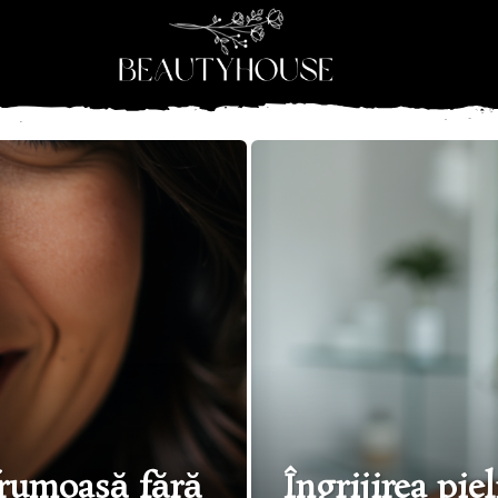
frumoasă fără
Îngrijirea piel