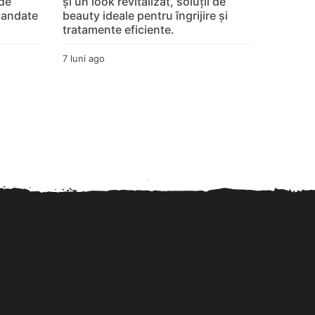
 de
și un look revitalizat, soluții de
mandate
beauty ideale pentru îngrijire și
tratamente eficiente.
7 luni ago
8
l
u
n
i
a
g
o