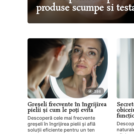
produse scumpe si test
B
e
a
u
t
386
y
Greșeli frecvente în îngrijirea
Secret
H
pielii și cum le poți evita
obiceiu
funcți
Descoperă cele mai frecvente
o
Descope
greșeli în îngrijirea pielii și află
u
naturale
soluții eficiente pentru un ten