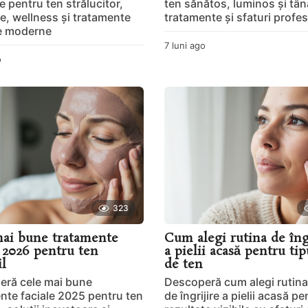
e pentru ten strălucitor,
ten sănătos, luminos și tân
e, wellness și tratamente
tratamente și sfaturi profes
e moderne
7 luni ago
7
l
o
7
u
l
n
u
i
n
a
i
g
a
o
g
o
323
ai bune tratamente
Cum alegi rutina de îng
e 2026 pentru ten
a pielii acasă pentru tip
il
de ten
ră cele mai bune
Descoperă cum alegi rutina
nte faciale 2025 pentru ten
de îngrijire a pielii acasă pe