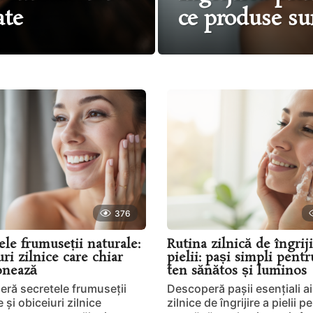
ate
ce produse su
376
ele frumuseții naturale:
Rutina zilnică de îngriji
ri zilnice care chiar
pielii: pași simpli pent
onează
ten sănătos și luminos
ră secretele frumuseții
Descoperă pașii esențiali ai
 și obiceiuri zilnice
zilnice de îngrijire a pielii 