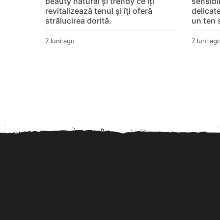
beauty natural și trendy ce îți
sensibil
s
revitalizează tenul și îți oferă
delicat
strălucirea dorită.
un ten 
e
7 luni ago
7
7 luni ag
-
l
u
B
n
i
l
a
g
o
o
g
c
u
s
f
a