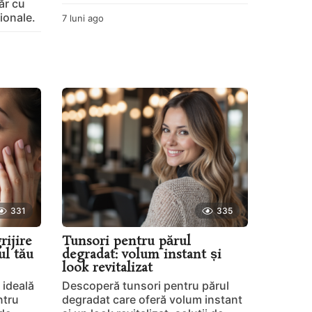
ăr cu
ionale.
7 luni ago
7
l
u
n
i
a
g
o
331
335
rijire
Tunsori pentru părul
ul tău
degradat: volum instant și
look revitalizat
 ideală
Descoperă tunsori pentru părul
ntru
degradat care oferă volum instant