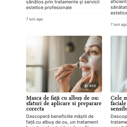
eficient
sănătos prin tratamente și servicii
s
sănătat
estetice profesionale
estetic
e
7 luni ago
7
l
7 luni ag
-
u
n
B
i
a
e
g
o
a
u
t
405
y
Masca de față cu albuș de ou:
Cele m
H
sfaturi de aplicare si preparare
facial
corecta
sensib
o
Descoperă beneficiile măștii de
Descope
u
față cu albuș de ou, un tratament
tratame