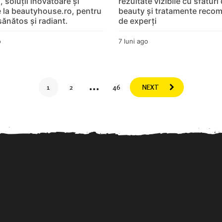
, soluții inovatoare și
rezultate vizibile cu sfaturi
e la beautyhouse.ro, pentru
beauty și tratamente reco
sănătos și radiant.
de experți
o
7
7 luni ago
7
l
l
u
u
n
n
i
i
…
1
2
46
NEXT
a
a
g
g
o
o