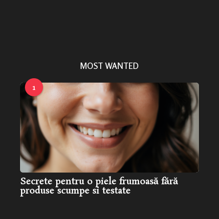
cție de
Greșeli frecvente în
Secretele frumuseții
...
îngrijirea pielii și cum le...
naturale: obiceiuri zilnice
care chiar funcționează
MOST WANTED
1
Secrete pentru o piele frumoasă fără
produse scumpe si testate