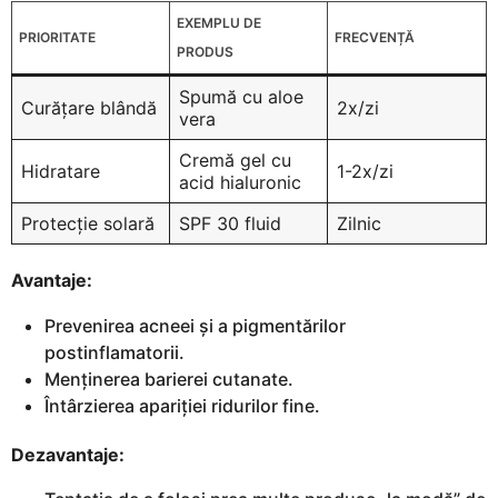
EXEMPLU DE
PRIORITATE
FRECVENȚĂ
PRODUS
Spumă cu aloe
Curățare blândă
2x/zi
vera
Cremă gel cu
Hidratare
1-2x/zi
acid hialuronic
Protecție solară
SPF 30 fluid
Zilnic
Avantaje:
Prevenirea acneei și a pigmentărilor
postinflamatorii.
Menținerea barierei cutanate.
Întârzierea apariției ridurilor fine.
Dezavantaje: