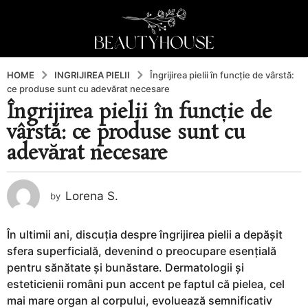
HOME
INGRIJIREA PIELII
Îngrijirea pielii în funcție de vârstă:
ce produse sunt cu adevărat necesare
Îngrijirea pielii în funcție de
7
vârstă: ce produse sunt cu
l
u
adevărat necesare
n
i
a
Lorena S.
by
g
o
În ultimii ani, discuția despre îngrijirea pielii a depășit
7
sfera superficială, devenind o preocupare esențială
l
pentru sănătate și bunăstare. Dermatologii și
u
esteticienii români pun accent pe faptul că pielea, cel
n
mai mare organ al corpului, evoluează semnificativ