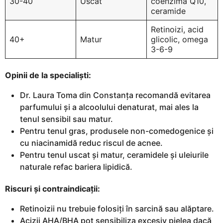
30-40
Uscat
coenzima Q10,
ceramide
Retinoizi, acid
40+
Matur
glicolic, omega
3-6-9
Opinii de la specialiști:
Dr. Laura Toma din Constanța recomandă evitarea
parfumului și a alcoolului denaturat, mai ales la
tenul sensibil sau matur.
Pentru tenul gras, produsele non-comedogenice și
cu niacinamidă reduc riscul de acnee.
Pentru tenul uscat și matur, ceramidele și uleiurile
naturale refac bariera lipidică.
Riscuri și contraindicații:
Retinoizii nu trebuie folosiți în sarcină sau alăptare.
Acizii AHA/BHA pot sensibiliza excesiv pielea dacă