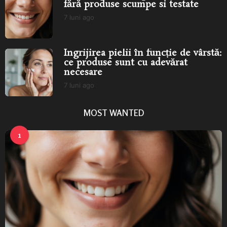
fără produse scumpe si testate
7 luni ago
7
l
u
n
Îngrijirea pielii în funcție de vârstă:
i
ce produse sunt cu adevărat
a
necesare
g
o
7 luni ago
7
l
u
MOST WANTED
n
i
a
1
g
o