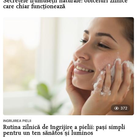
Secretele frumuseții naturale: obiceiuri zilnice
care chiar funcționează
372
INGRIJIREA PIELII
Rutina zilnică de îngrijire a pielii: pași simpli
pentru un ten sănătos și luminos