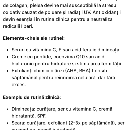
de colagen, pielea devine mai susceptibilă la stresul
oxidativ cauzat de poluare și radiații UV. Antioxidanții
devin esențiali în rutina zilnică pentru a neutraliza
radicalii liberi.
Elemente-cheie ale rutinei:
Seruri cu vitamina C, E sau acid ferulic dimineața.
Creme cu peptide, coenzima Q10 sau acid
hialuronic pentru hidratare și stimularea fermității.
Exfolianți chimici blânzi (AHA, BHA) folosiți
săptămânal pentru reînnoirea celulară, dar fără
exces.
Exemplu de rutină zilnică:
Dimineața: curățare, ser cu vitamina C, cremă
hidratantă, SPF.
Seara: curățare, exfoliant (2-3x pe săptămână), ser
cu peptide, cremă hidratantă.