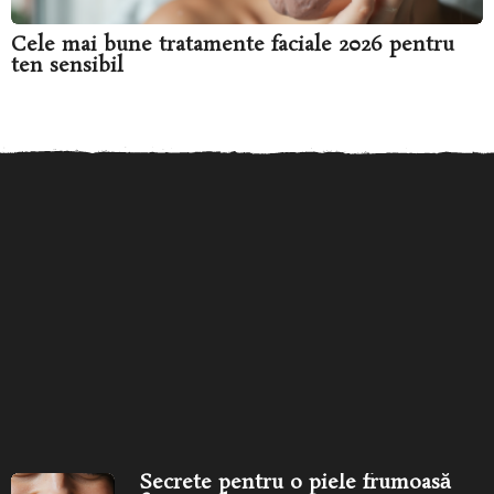
Cele mai bune tratamente faciale 2026 pentru
ten sensibil
Secrete pentru o piele
Îngrijirea pielii în funcție de
frumoasă fără produse
vârstă: ce produse...
îngr
scumpe...
Secrete pentru o piele frumoasă