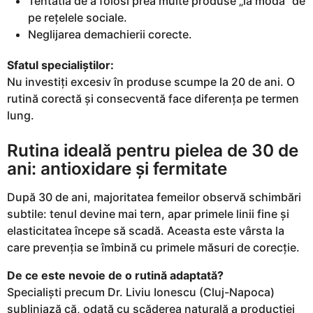
Tentatia de a folosi prea multe produse „la modă” de
pe rețelele sociale.
Neglijarea demachierii corecte.
Sfatul specialiștilor:
Nu investiți excesiv în produse scumpe la 20 de ani. O
rutină corectă și consecventă face diferența pe termen
lung.
Rutina ideală pentru pielea de 30 de
ani: antioxidare și fermitate
După 30 de ani, majoritatea femeilor observă schimbări
subtile: tenul devine mai tern, apar primele linii fine și
elasticitatea începe să scadă. Aceasta este vârsta la
care prevenția se îmbină cu primele măsuri de corecție.
De ce este nevoie de o rutină adaptată?
Specialiști precum Dr. Liviu Ionescu (Cluj-Napoca)
subliniază că, odată cu scăderea naturală a producției