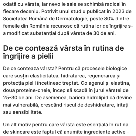
i
odată cu vârsta, iar nevoile sale se schimbă radical în
a
fiecare deceniu. Potrivit unui studiu publicat în 2023 de
g
Societatea Română de Dermatologie, peste 80% dintre
o
femeile din România recunosc că rutina lor de îngrijire s-
a modificat substanțial după vârsta de 30 de ani.
De ce contează vârsta în rutina de
îngrijire a pielii
De ce contează vârsta? Pentru că procesele biologice
care susțin elasticitatea, hidratarea, regenerarea și
protecția pielii încetinesc treptat. Colagenul și elastina,
două proteine-cheie, încep să scadă în jurul vârstei de
25-30 de ani. De asemenea, bariera hidrolipidică devine
mai vulnerabilă, crescând riscul de deshidratare, iritații
sau sensibilitate.
Un alt motiv pentru care vârsta este esențială în rutina
de skincare este faptul că anumite ingrediente active –