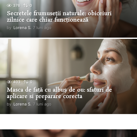
376
0
Secretele frumuseții naturale: obiceiuri
zilnice care chiar funcționează
by
Lorena S.
7 luni ago
7
l
u
n
i
a
g
o
403
0
Masca de față cu albuș de ou: sfaturi de
aplicare si preparare corecta
by
Lorena S.
7 luni ago
7
l
u
n
i
a