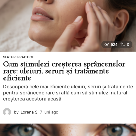
524
0
SFATURI PRACTICE
Cum stimulezi creșterea sprâncenelor
rare: uleiuri, seruri și tratamente
eficiente
Descoperă cele mai eficiente uleiuri, seruri și tratamente
pentru sprâncene rare și află cum să stimulezi natural
creșterea acestora acasă
by
Lorena S.
7 luni ago
8
l
u
n
i