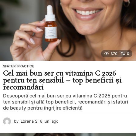
370
0
SFATURI PRACTICE
Cel mai bun ser cu vitamina C 2026
pentru ten sensibil – top beneficii și
recomandări
Descoperă cel mai bun ser cu vitamina C 2025 pentru
ten sensibil și află top beneficii, recomandări și sfaturi
de beauty pentru îngrijire eficientă
by
Lorena S.
8 luni ago
8
l
u