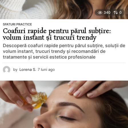
340
0
SFATURI PRACTICE
Coafuri rapide pentru părul subțire:
volum instant și trucuri trendy
Descoperă coafuri rapide pentru părul subțire, soluții de
volum instant, trucuri trendy și recomandări de
tratamente și servicii estetice profesionale
by
Lorena S.
7 luni ago
8
l
u
n
i
a
g
o