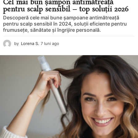
Cel mai bun șampon antimătreață
pentru scalp sensibil – top soluții 2026
Descoperă cele mai bune șampoane antimătreață
pentru scalp sensibil în 2024, soluții eficiente pentru
frumusețe, sănătate și îngrijire personală.
by
Lorena S.
7 luni ago
8
l
u
n
i
a
g
o