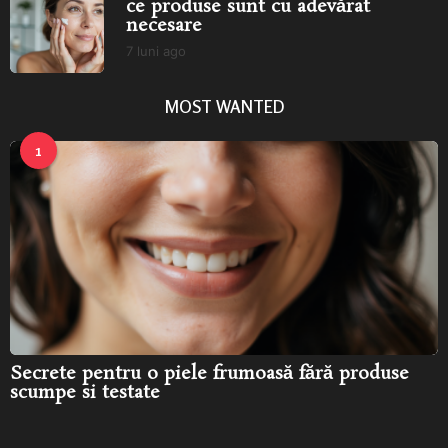
ce produse sunt cu adevărat
a
necesare
g
o
7 luni ago
7
l
u
MOST WANTED
n
i
a
1
g
o
Secrete pentru o piele frumoasă fără produse
scumpe si testate