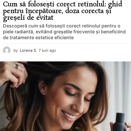
Cum să folosești corect retinolul: ghid
pentru începătoare, doza corecta și
greșeli de evitat
Descoperă cum să folosești corect retinolul pentru o
piele radiantă, evitând greșelile frecvente și beneficiind
de tratamente estetice eficiente
by
Lorena S.
7 luni ago
8
l
u
n
i
a
g
o