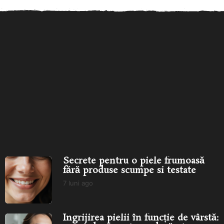
Secrete pentru o piele
Îngrijirea pielii în funcție de
frumoasă fără produse
vârstă: ce produse...
îngr
scumpe...
Secrete pentru o piele frumoasă
fără produse scumpe si testate
7 luni ago
7
l
u
n
Îngrijirea pielii în funcție de vârstă:
i