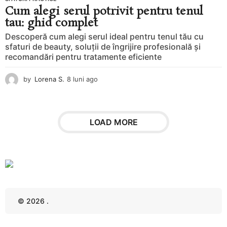
Cum alegi serul potrivit pentru tenul
tau: ghid complet
Descoperă cum alegi serul ideal pentru tenul tău cu
sfaturi de beauty, soluții de îngrijire profesională și
recomandări pentru tratamente eficiente
by
Lorena S.
8 luni ago
8
l
u
n
i
LOAD MORE
a
g
o
© 2026 .