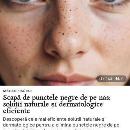
a
g
o
343
0
SFATURI PRACTICE
Scapă de punctele negre de pe nas:
soluții naturale și dermatologice
eficiente
Descoperă cele mai eficiente soluții naturale și
dermatologice pentru a elimina punctele negre de pe