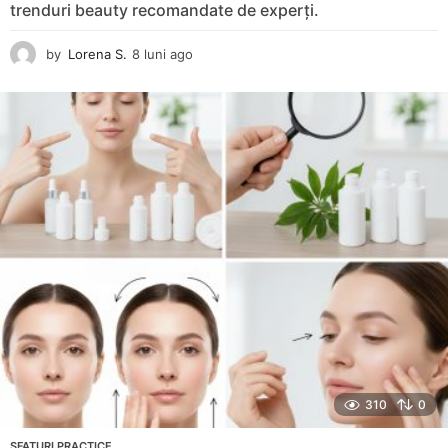
trenduri beauty recomandate de experți.
by
Lorena S.
8 luni ago
8
l
u
n
i
a
g
o
310
0
SFATURI PRACTICE