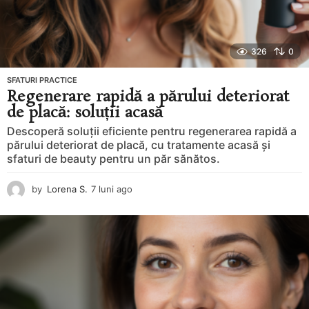
326
0
SFATURI PRACTICE
Regenerare rapidă a părului deteriorat
de placă: soluții acasă
Descoperă soluții eficiente pentru regenerarea rapidă a
părului deteriorat de placă, cu tratamente acasă și
sfaturi de beauty pentru un păr sănătos.
by
Lorena S.
7 luni ago
8
l
u
n
i
a
g
o