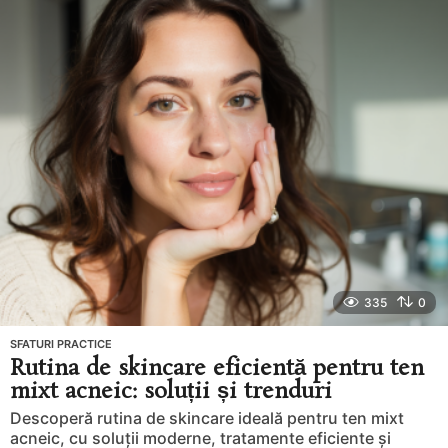
n
i
a
g
o
335
0
SFATURI PRACTICE
Rutina de skincare eficientă pentru ten
mixt acneic: soluții și trenduri
Descoperă rutina de skincare ideală pentru ten mixt
acneic, cu soluții moderne, tratamente eficiente și