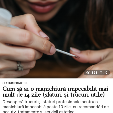
g
o
363
0
SFATURI PRACTICE
Cum să ai o manichiură impecabilă mai
mult de 14 zile (sfaturi și trucuri utile)
Descoperă trucuri și sfaturi profesionale pentru o
manichiură impecabilă peste 10 zile, cu recomandări de
beauty, tratamente și servicii estetice.