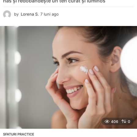
nas și redobândește un ten curat și luminos
by
Lorena S.
7 luni ago
8
l
u
n
i
a
g
o
406
0
SFATURI PRACTICE