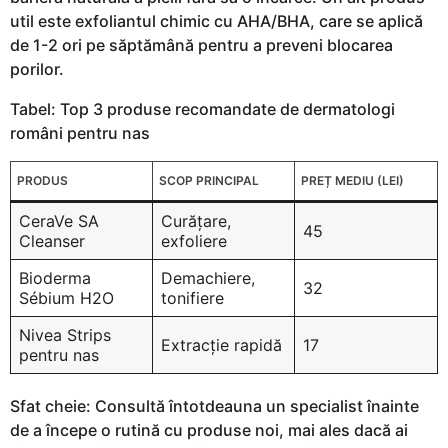
util este exfoliantul chimic cu AHA/BHA, care se aplică
de 1-2 ori pe săptămână pentru a preveni blocarea
porilor.
Tabel: Top 3 produse recomandate de dermatologi
români pentru nas
PRODUS
SCOP PRINCIPAL
PREȚ MEDIU (LEI)
CeraVe SA
Curățare,
45
Cleanser
exfoliere
Bioderma
Demachiere,
32
Sébium H2O
tonifiere
Nivea Strips
Extracție rapidă
17
pentru nas
Sfat cheie: Consultă întotdeauna un specialist înainte
de a începe o rutină cu produse noi, mai ales dacă ai