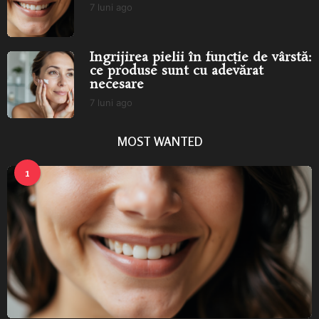
7 luni ago
7
l
u
n
Îngrijirea pielii în funcție de vârstă:
i
ce produse sunt cu adevărat
a
necesare
g
o
7 luni ago
7
l
u
MOST WANTED
n
i
a
1
g
o