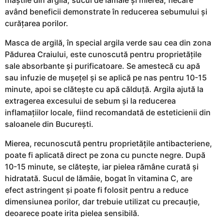
având beneficii demonstrate în reducerea sebumului și
curățarea porilor.
Masca de argilă, în special argila verde sau cea din zona
Pădurea Craiului, este cunoscută pentru proprietățile
sale absorbante și purificatoare. Se amestecă cu apă
sau infuzie de mușețel și se aplică pe nas pentru 10-15
minute, apoi se clătește cu apă călduță. Argila ajută la
extragerea excesului de sebum și la reducerea
inflamațiilor locale, fiind recomandată de esteticienii din
saloanele din București.
Mierea, recunoscută pentru proprietățile antibacteriene,
poate fi aplicată direct pe zona cu puncte negre. După
10-15 minute, se clătește, iar pielea rămâne curată și
hidratată. Sucul de lămâie, bogat în vitamina C, are
efect astringent și poate fi folosit pentru a reduce
dimensiunea porilor, dar trebuie utilizat cu precauție,
deoarece poate irita pielea sensibilă.