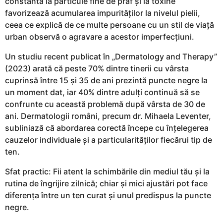
constantă la particule fine de praf și la toxine
favorizează acumularea impurităților la nivelul pielii,
ceea ce explică de ce multe persoane cu un stil de viață
urban observă o agravare a acestor imperfecțiuni.
Un studiu recent publicat în „Dermatology and Therapy”
(2023) arată că peste 70% dintre tinerii cu vârsta
cuprinsă între 15 și 35 de ani prezintă puncte negre la
un moment dat, iar 40% dintre adulți continuă să se
confrunte cu această problemă după vârsta de 30 de
ani. Dermatologii români, precum dr. Mihaela Leventer,
subliniază că abordarea corectă începe cu înțelegerea
cauzelor individuale și a particularităților fiecărui tip de
ten.
Sfat practic: Fii atent la schimbările din mediul tău și la
rutina de îngrijire zilnică; chiar și mici ajustări pot face
diferența între un ten curat și unul predispus la puncte
negre.