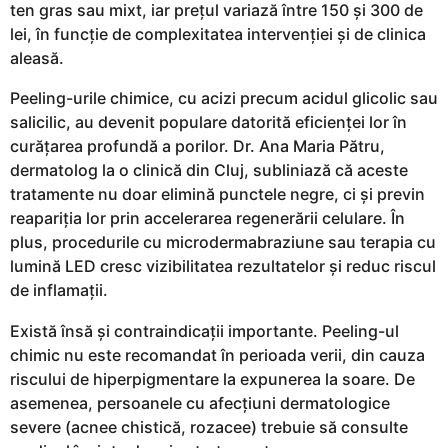
ten gras sau mixt, iar prețul variază între 150 și 300 de
lei, în funcție de complexitatea intervenției și de clinica
aleasă.
Peeling-urile chimice, cu acizi precum acidul glicolic sau
salicilic, au devenit populare datorită eficienței lor în
curățarea profundă a porilor. Dr. Ana Maria Pătru,
dermatolog la o clinică din Cluj, subliniază că aceste
tratamente nu doar elimină punctele negre, ci și previn
reapariția lor prin accelerarea regenerării celulare. În
plus, procedurile cu microdermabraziune sau terapia cu
lumină LED cresc vizibilitatea rezultatelor și reduc riscul
de inflamații.
Există însă și contraindicații importante. Peeling-ul
chimic nu este recomandat în perioada verii, din cauza
riscului de hiperpigmentare la expunerea la soare. De
asemenea, persoanele cu afecțiuni dermatologice
severe (acnee chistică, rozacee) trebuie să consulte