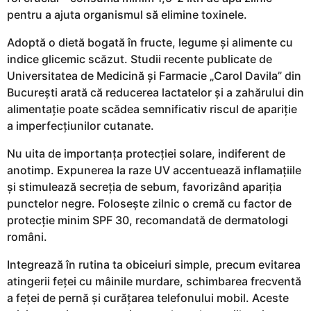
pentru a ajuta organismul să elimine toxinele.
Adoptă o dietă bogată în fructe, legume și alimente cu
indice glicemic scăzut. Studii recente publicate de
Universitatea de Medicină și Farmacie „Carol Davila” din
București arată că reducerea lactatelor și a zahărului din
alimentație poate scădea semnificativ riscul de apariție
a imperfecțiunilor cutanate.
Nu uita de importanța protecției solare, indiferent de
anotimp. Expunerea la raze UV accentuează inflamațiile
și stimulează secreția de sebum, favorizând apariția
punctelor negre. Folosește zilnic o cremă cu factor de
protecție minim SPF 30, recomandată de dermatologi
români.
Integrează în rutina ta obiceiuri simple, precum evitarea
atingerii feței cu mâinile murdare, schimbarea frecventă
a feței de pernă și curățarea telefonului mobil. Aceste