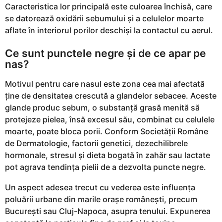
i
Caracteristica lor principală este culoarea închisă, care
a
se datorează oxidării sebumului și a celulelor moarte
g
aflate în interiorul porilor deschiși la contactul cu aerul.
o
Ce sunt punctele negre și de ce apar pe
nas?
Motivul pentru care nasul este zona cea mai afectată
ține de densitatea crescută a glandelor sebacee. Aceste
glande produc sebum, o substanță grasă menită să
protejeze pielea, însă excesul său, combinat cu celulele
moarte, poate bloca porii. Conform Societății Române
de Dermatologie, factorii genetici, dezechilibrele
hormonale, stresul și dieta bogată în zahăr sau lactate
pot agrava tendința pielii de a dezvolta puncte negre.
Un aspect adesea trecut cu vederea este influența
poluării urbane din marile orașe românești, precum
București sau Cluj-Napoca, asupra tenului. Expunerea