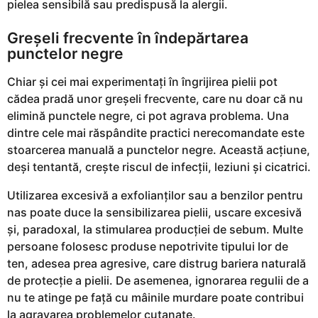
pielea sensibilă sau predispusă la alergii.
Greșeli frecvente în îndepărtarea
punctelor negre
Chiar și cei mai experimentați în îngrijirea pielii pot
cădea pradă unor greșeli frecvente, care nu doar că nu
elimină punctele negre, ci pot agrava problema. Una
dintre cele mai răspândite practici nerecomandate este
stoarcerea manuală a punctelor negre. Această acțiune,
deși tentantă, crește riscul de infecții, leziuni și cicatrici.
Utilizarea excesivă a exfolianților sau a benzilor pentru
nas poate duce la sensibilizarea pielii, uscare excesivă
și, paradoxal, la stimularea producției de sebum. Multe
persoane folosesc produse nepotrivite tipului lor de
ten, adesea prea agresive, care distrug bariera naturală
de protecție a pielii. De asemenea, ignorarea regulii de a
nu te atinge pe față cu mâinile murdare poate contribui
la agravarea problemelor cutanate.