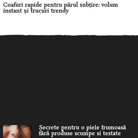
Coafuri rapide pentru părul subțire: volum
instant și trucuri trendy
Secrete pentru o piele
Îngrijirea pielii în funcție de
frumoasă fără produse
vârstă: ce produse...
îngr
scumpe...
Secrete pentru o piele frumoasă
fără produse scumpe si testate