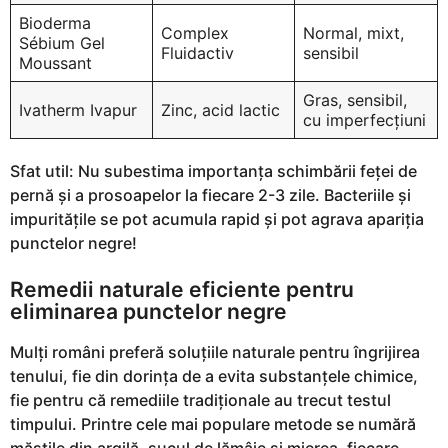
Bioderma
Complex
Normal, mixt,
Sébium Gel
Fluidactiv
sensibil
Moussant
Gras, sensibil,
Ivatherm Ivapur
Zinc, acid lactic
cu imperfecțiuni
Sfat util: Nu subestima importanța schimbării feței de
pernă și a prosoapelor la fiecare 2-3 zile. Bacteriile și
impuritățile se pot acumula rapid și pot agrava apariția
punctelor negre!
Remedii naturale eficiente pentru
eliminarea punctelor negre
Mulți români preferă soluțiile naturale pentru îngrijirea
tenului, fie din dorința de a evita substanțele chimice,
fie pentru că remediile tradiționale au trecut testul
timpului. Printre cele mai populare metode se numără
măștile din argilă, sucul de lămâie și mierea, fiecare