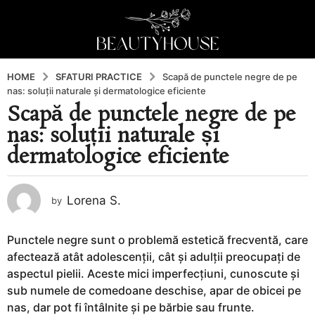
HOME
SFATURI PRACTICE
Scapă de punctele negre de pe
nas: soluții naturale și dermatologice eficiente
Scapă de punctele negre de pe
7
nas: soluții naturale și
l
u
dermatologice eficiente
n
i
a
Lorena S.
by
g
o
Punctele negre sunt o problemă estetică frecventă, care
8
afectează atât adolescenții, cât și adulții preocupați de
l
aspectul pielii. Aceste mici imperfecțiuni, cunoscute și
u
sub numele de comedoane deschise, apar de obicei pe
n
nas, dar pot fi întâlnite și pe bărbie sau frunte.