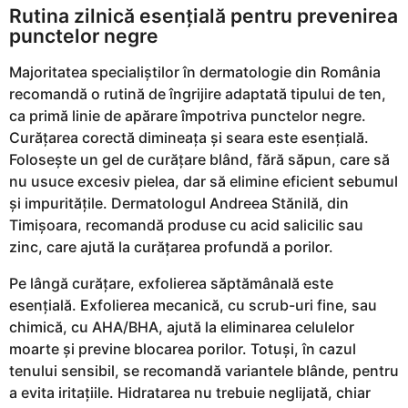
Rutina zilnică esențială pentru prevenirea
punctelor negre
Majoritatea specialiștilor în dermatologie din România
recomandă o rutină de îngrijire adaptată tipului de ten,
ca primă linie de apărare împotriva punctelor negre.
Curățarea corectă dimineața și seara este esențială.
Folosește un gel de curățare blând, fără săpun, care să
nu usuce excesiv pielea, dar să elimine eficient sebumul
și impuritățile. Dermatologul Andreea Stănilă, din
Timișoara, recomandă produse cu acid salicilic sau
zinc, care ajută la curățarea profundă a porilor.
Pe lângă curățare, exfolierea săptămânală este
esențială. Exfolierea mecanică, cu scrub-uri fine, sau
chimică, cu AHA/BHA, ajută la eliminarea celulelor
moarte și previne blocarea porilor. Totuși, în cazul
tenului sensibil, se recomandă variantele blânde, pentru
a evita iritațiile. Hidratarea nu trebuie neglijată, chiar