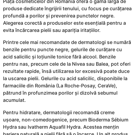
Piața cosmeticelor din România oferă o gamă largă de
produse dedicate îngrijirii tenului, cu focus pe curățarea
profundă a porilor și prevenirea punctelor negre.
Alegerea corectă a produselor este esențială pentru a
evita încărcarea pielii sau apariția iritațiilor.
Printre cele mai recomandate de dermatologi se numără
benzile pentru puncte negre, gelurile de curățare cu
acid salicilic și loțiunile tonice fără alcool. Benzile
pentru nas, precum cele de la Nivea sau Balea, pot oferi
rezultate rapide, însă utilizarea lor excesivă poate duce
la uscarea pielii. Gelurile cu acid salicilic, disponibile la
farmaciile din România (La Roche-Posay, CeraVe),
pătrund în profunzimea porilor și dizolvă sebumul
acumulat.
Pentru hidratare, dermatologii recomandă creme
ușoare, non-comedogenice, precum Bioderma Sébium
Hydra sau Ivatherm Aquafil Hydra. Acestea mențin
bariera naturală a pielii fără să o încarce. Un alt produs