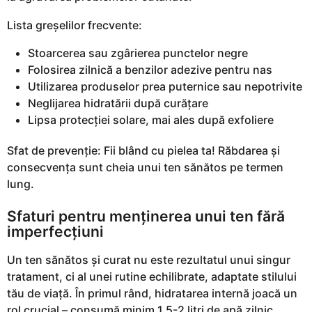
Lista greșelilor frecvente:
Stoarcerea sau zgârierea punctelor negre
Folosirea zilnică a benzilor adezive pentru nas
Utilizarea produselor prea puternice sau nepotrivite
Neglijarea hidratării după curățare
Lipsa protecției solare, mai ales după exfoliere
Sfat de prevenție: Fii blând cu pielea ta! Răbdarea și
consecvența sunt cheia unui ten sănătos pe termen
lung.
Sfaturi pentru menținerea unui ten fără
imperfecțiuni
Un ten sănătos și curat nu este rezultatul unui singur
tratament, ci al unei rutine echilibrate, adaptate stilului
tău de viață. În primul rând, hidratarea internă joacă un
rol crucial – consumă minim 1,5-2 litri de apă zilnic