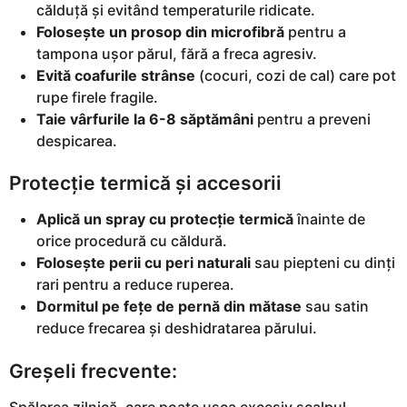
călduță și evitând temperaturile ridicate.
Folosește un prosop din microfibră
pentru a
tampona ușor părul, fără a freca agresiv.
Evită coafurile strânse
(cocuri, cozi de cal) care pot
rupe firele fragile.
Taie vârfurile la 6-8 săptămâni
pentru a preveni
despicarea.
Protecție termică și accesorii
Aplică un spray cu protecție termică
înainte de
orice procedură cu căldură.
Folosește perii cu peri naturali
sau piepteni cu dinți
rari pentru a reduce ruperea.
Dormitul pe fețe de pernă din mătase
sau satin
reduce frecarea și deshidratarea părului.
Greșeli frecvente:
Spălarea zilnică, care poate usca excesiv scalpul.