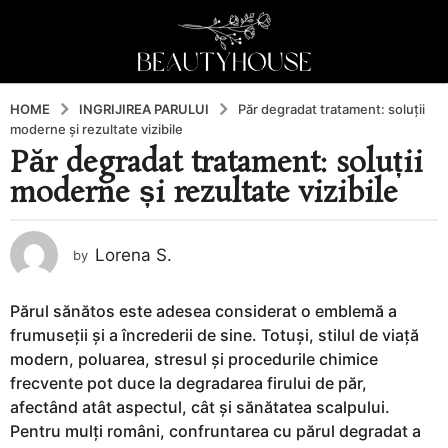
HOME
INGRIJIREA PARULUI
Păr degradat tratament: soluții
moderne și rezultate vizibile
Păr degradat tratament: soluții
1
moderne și rezultate vizibile
a
n
a
Lorena S.
by
g
o
1
Părul sănătos este adesea considerat o emblemă a
a
frumuseții și a încrederii de sine. Totuși, stilul de viață
n
modern, poluarea, stresul și procedurile chimice
a
frecvente pot duce la degradarea firului de păr,
g
afectând atât aspectul, cât și sănătatea scalpului.
o
Pentru mulți români, confruntarea cu părul degradat a