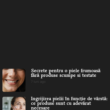
Secrete pentru o piele
Îngrijirea pielii în funcție de
frumoasă fără produse
vârstă: ce produse...
îngr
scumpe...
Secrete pentru o piele frumoasă
fără produse scumpe si testate
7 luni ago
7
l
u
n
Îngrijirea pielii în funcție de vârstă:
i
ce produse sunt cu adevărat
a
necesare
g