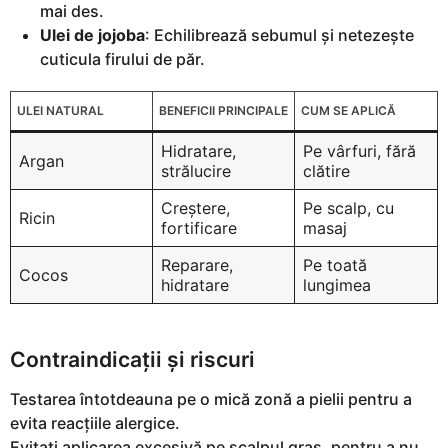
mai des.
Ulei de jojoba
: Echilibrează sebumul și netezește
cuticula firului de păr.
ULEI NATURAL
BENEFICII PRINCIPALE
CUM SE APLICĂ
Hidratare,
Pe vârfuri, fără
Argan
strălucire
clătire
Creștere,
Pe scalp, cu
Ricin
fortificare
masaj
Reparare,
Pe toată
Cocos
hidratare
lungimea
Contraindicații și riscuri
Testarea întotdeauna pe o mică zonă a pielii pentru a
evita reacțiile alergice.
Evitați aplicarea excesivă pe scalpul gras, pentru a nu