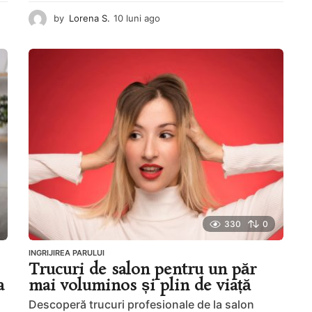
by
Lorena S.
10 luni ago
1
1
l
u
n
i
a
g
o
330
0
INGRIJIREA PARULUI
Trucuri de salon pentru un păr
a
mai voluminos și plin de viață
Descoperă trucuri profesionale de la salon