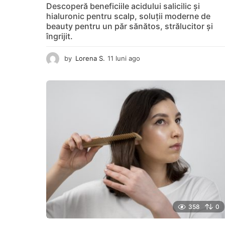
Descoperă beneficiile acidului salicilic și
hialuronic pentru scalp, soluții moderne de
beauty pentru un păr sănătos, strălucitor și
îngrijit.
by
Lorena S.
11 luni ago
1
1
l
u
n
i
a
g
o
358
0