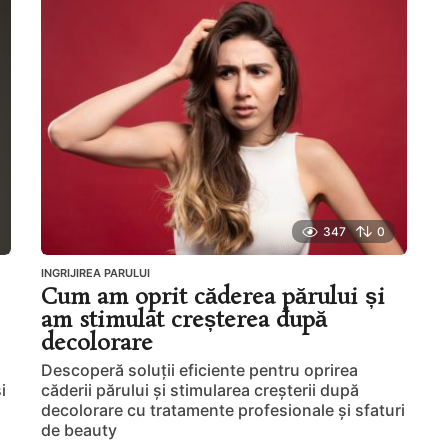
n
i
a
g
o
347
0
INGRIJIREA PARULUI
Cum am oprit căderea părului și
am stimulat creșterea după
decolorare
Descoperă soluții eficiente pentru oprirea
i
căderii părului și stimularea creșterii după
decolorare cu tratamente profesionale și sfaturi
de beauty