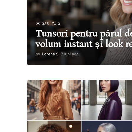
335
0
Tunsori pentru părul d
volum instant și look re
by
Lorena S.
7 luni ago
8
l
u
n
i
a
g
o