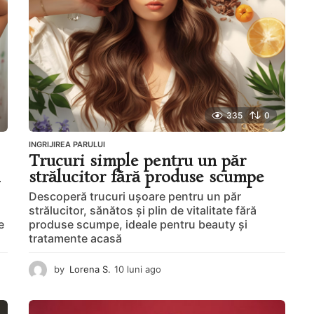
o
335
0
INGRIJIREA PARULUI
Trucuri simple pentru un păr
l
strălucitor fără produse scumpe
Descoperă trucuri ușoare pentru un păr
strălucitor, sănătos și plin de vitalitate fără
e
produse scumpe, ideale pentru beauty și
tratamente acasă
by
Lorena S.
10 luni ago
1
0
l
u