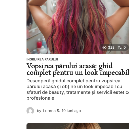
328
0
INGRIJIREA PARULUI
Vopsirea părului acasă: ghid
complet pentru un look impecabi
Descoperă ghidul complet pentru vopsirea
părului acasă și obține un look impecabil cu
sfaturi de beauty, tratamente și servicii estetic
profesionale
by
Lorena S.
10 luni ago
1
0
l
u