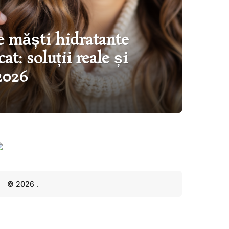
 măști hidratante
at: soluții reale și
2026
© 2026 .