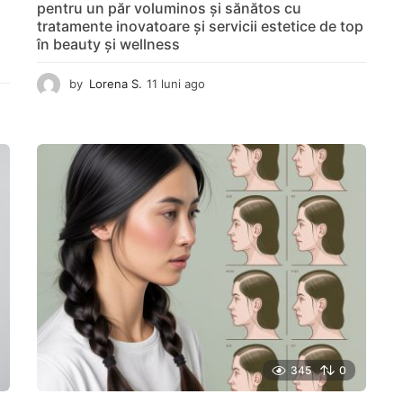
pentru un păr voluminos și sănătos cu
tratamente inovatoare și servicii estetice de top
în beauty și wellness
by
Lorena S.
11 luni ago
1
1
l
u
n
i
a
g
o
345
0