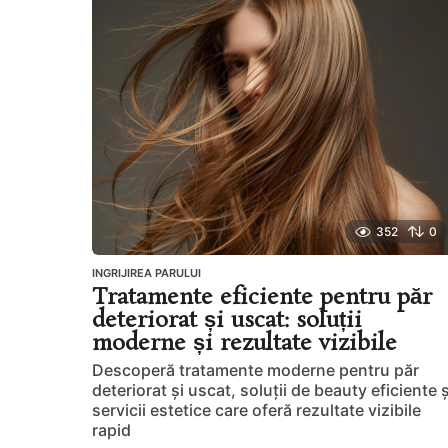
n
i
a
g
o
352
0
INGRIJIREA PARULUI
Tratamente eficiente pentru păr
deteriorat și uscat: soluții
moderne și rezultate vizibile
Descoperă tratamente moderne pentru păr
deteriorat și uscat, soluții de beauty eficiente ș
servicii estetice care oferă rezultate vizibile
rapid