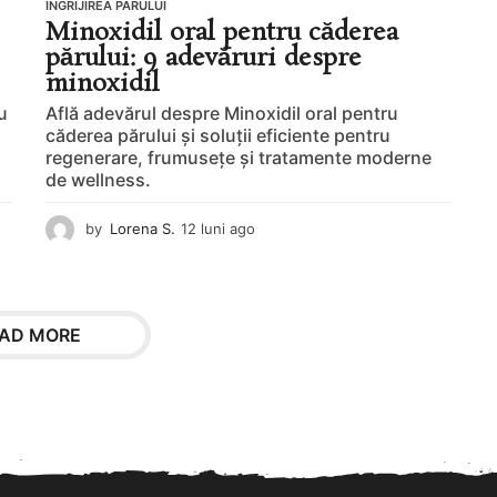
INGRIJIREA PARULUI
Minoxidil oral pentru căderea
părului: 9 adevăruri despre
minoxidil
u
Află adevărul despre Minoxidil oral pentru
căderea părului și soluții eficiente pentru
regenerare, frumusețe și tratamente moderne
de wellness.
by
Lorena S.
12 luni ago
1
2
l
u
n
AD MORE
i
a
g
o