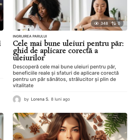
348
0
INGRIJIREA PARULUI
i
Cele mai bune uleiuri pentru păr:
ghid de aplicare corectă a
uleiurilor
Descoperă cele mai bune uleiuri pentru păr,
beneficiile reale și sfaturi de aplicare corectă
pentru un păr sănătos, strălucitor și plin de
vitalitate
by
Lorena S.
8 luni ago
8
l
u
n
i
a
g