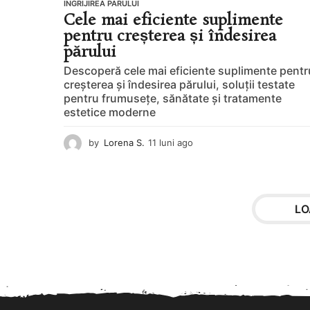
INGRIJIREA PARULUI
Cele mai eficiente suplimente
pentru creșterea și îndesirea
părului
Descoperă cele mai eficiente suplimente pentr
creșterea și îndesirea părului, soluții testate
pentru frumusețe, sănătate și tratamente
estetice moderne
by
Lorena S.
11 luni ago
1
1
l
u
n
LO
i
a
g
o