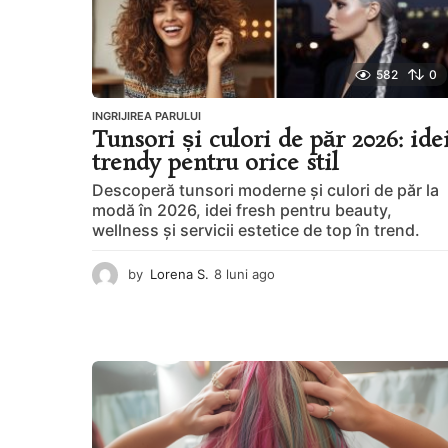
582
0
INGRIJIREA PARULUI
Tunsori și culori de păr 2026: ide
trendy pentru orice stil
Descoperă tunsori moderne și culori de păr la
modă în 2026, idei fresh pentru beauty,
wellness și servicii estetice de top în trend.
by
Lorena S.
8 luni ago
8
l
u
n
i
a
g
o