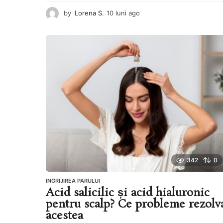
by
Lorena S.
10 luni ago
1
0
l
u
n
i
a
g
o
342
0
INGRIJIREA PARULUI
Acid salicilic și acid hialuronic
pentru scalp? Ce probleme rezolv
acestea