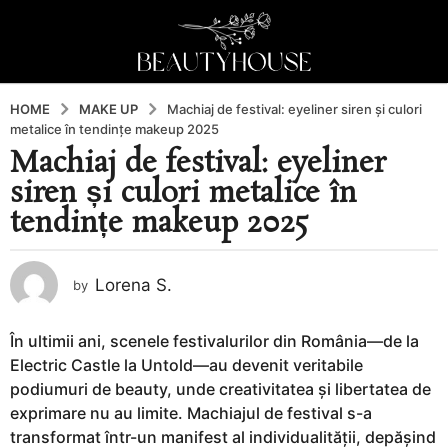
HOME
MAKE UP
Machiaj de festival: eyeliner siren și culori
metalice în tendințe makeup 2025
Machiaj de festival: eyeliner
1
siren și culori metalice în
a
n
tendințe makeup 2025
a
g
o
Lorena S.
by
1
a
În ultimii ani, scenele festivalurilor din România—de la
n
Electric Castle la Untold—au devenit veritabile
a
podiumuri de beauty, unde creativitatea și libertatea de
g
exprimare nu au limite. Machiajul de festival s-a
o
transformat într-un manifest al individualității, depășind