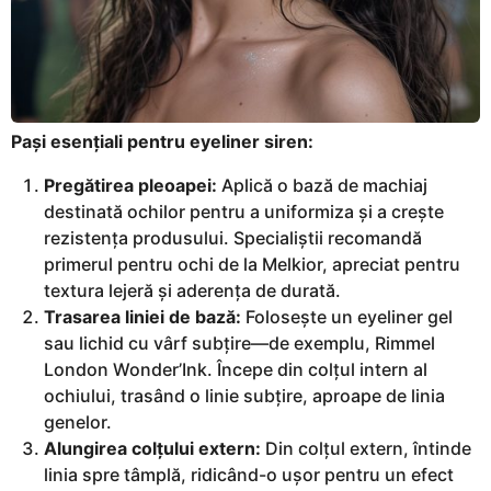
Pași esențiali pentru eyeliner siren:
Pregătirea pleoapei:
Aplică o bază de machiaj
destinată ochilor pentru a uniformiza și a crește
rezistența produsului. Specialiștii recomandă
primerul pentru ochi de la Melkior, apreciat pentru
textura lejeră și aderența de durată.
Trasarea liniei de bază:
Folosește un eyeliner gel
sau lichid cu vârf subțire—de exemplu, Rimmel
London Wonder’Ink. Începe din colțul intern al
ochiului, trasând o linie subțire, aproape de linia
genelor.
Alungirea colțului extern:
Din colțul extern, întinde
linia spre tâmplă, ridicând-o ușor pentru un efect