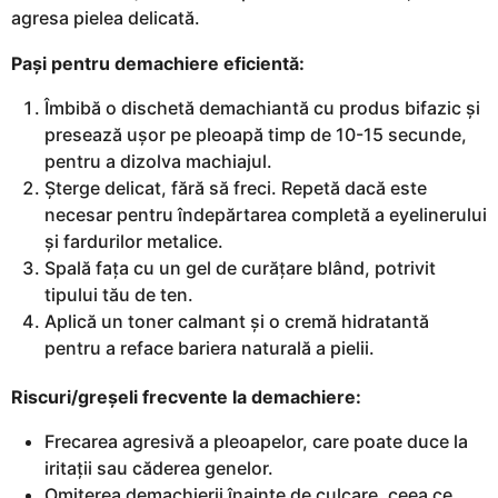
agresa pielea delicată.
Pași pentru demachiere eficientă:
Îmbibă o dischetă demachiantă cu produs bifazic și
presează ușor pe pleoapă timp de 10-15 secunde,
pentru a dizolva machiajul.
Șterge delicat, fără să freci. Repetă dacă este
necesar pentru îndepărtarea completă a eyelinerului
și fardurilor metalice.
Spală fața cu un gel de curățare blând, potrivit
tipului tău de ten.
Aplică un toner calmant și o cremă hidratantă
pentru a reface bariera naturală a pielii.
Riscuri/greșeli frecvente la demachiere:
Frecarea agresivă a pleoapelor, care poate duce la
iritații sau căderea genelor.
Omiterea demachierii înainte de culcare, ceea ce