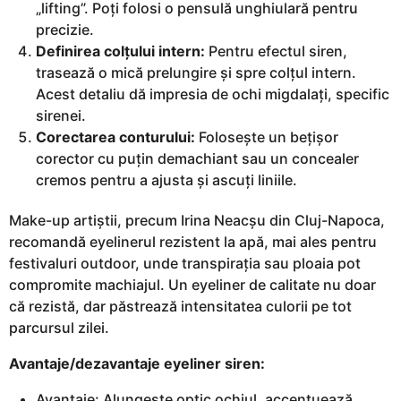
„lifting”. Poți folosi o pensulă unghiulară pentru
precizie.
Definirea colțului intern:
Pentru efectul siren,
trasează o mică prelungire și spre colțul intern.
Acest detaliu dă impresia de ochi migdalați, specific
sirenei.
Corectarea conturului:
Folosește un bețișor
corector cu puțin demachiant sau un concealer
cremos pentru a ajusta și ascuți liniile.
Make-up artiștii, precum Irina Neacșu din Cluj-Napoca,
recomandă eyelinerul rezistent la apă, mai ales pentru
festivaluri outdoor, unde transpirația sau ploaia pot
compromite machiajul. Un eyeliner de calitate nu doar
că rezistă, dar păstrează intensitatea culorii pe tot
parcursul zilei.
Avantaje/dezavantaje eyeliner siren:
Avantaje: Alungește optic ochiul, accentuează