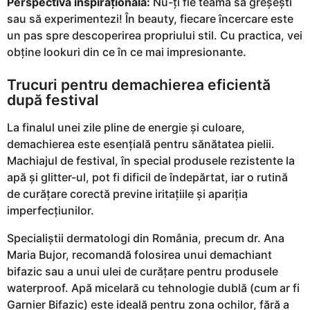
Perspectivă inspirațională:
Nu-ți fie teamă să greșești
sau să experimentezi! În beauty, fiecare încercare este
un pas spre descoperirea propriului stil. Cu practica, vei
obține lookuri din ce în ce mai impresionante.
Trucuri pentru demachierea eficientă
după festival
La finalul unei zile pline de energie și culoare,
demachierea este esențială pentru sănătatea pielii.
Machiajul de festival, în special produsele rezistente la
apă și glitter-ul, pot fi dificil de îndepărtat, iar o rutină
de curățare corectă previne iritațiile și apariția
imperfecțiunilor.
Specialiștii dermatologi din România, precum dr. Ana
Maria Bujor, recomandă folosirea unui demachiant
bifazic sau a unui ulei de curățare pentru produsele
waterproof. Apă micelară cu tehnologie dublă (cum ar fi
Garnier Bifazic) este ideală pentru zona ochilor, fără a