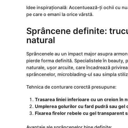
Idee inspirațională: Accentuează-ți ochii cu nu
pe care o emani la orice vârstă.
Sprâncene definite: trucu
natural
Sprâncenele au un impact major asupra armoniei
pierde forma definită. Specialistele în beauty
naturale, ușor arcuite, care încadrează privirea
sprâncenelor, microblading-ul sau simpla stiliz
Tehnica de conturare corectă presupune:
Trasarea liniei inferioare cu un creion în
Umplerea golurilor cu fard pudră sau gel c
Fixarea firelor rebele cu gel transparent 
Avantaje ale sprâncenelor bine definite: