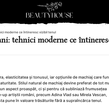
nici moderne ce întineresc vizibil tenul
ani: tehnici moderne ce întineres
ra, elasticitatea și tonusul, iar opțiunile de machiaj care fu
uritate. Stilul natural de machiaj devine preferat de tot m
 un aspect proaspăt, ci și pentru că subliniază frumusețea
e-up artiștii români, precum Adina Vlad sau Mirela Vescan,
 pune în valoare trăsăturile fără a supraîncărca tenul.