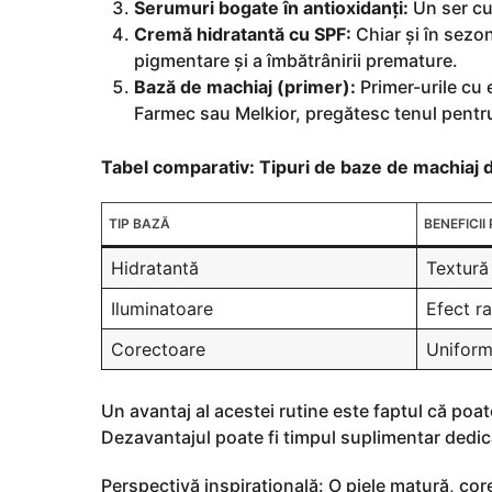
Serumuri bogate în antioxidanți:
Un ser cu 
Cremă hidratantă cu SPF:
Chiar și în sezon
pigmentare și a îmbătrânirii premature.
Bază de machiaj (primer):
Primer-urile cu 
Farmec sau Melkior, pregătesc tenul pentru
Tabel comparativ: Tipuri de baze de machiaj 
TIP BAZĂ
BENEFICII
Hidratantă
Textură
Iluminatoare
Efect r
Corectoare
Uniform
Un avantaj al acestei rutine este faptul că poate
Dezavantajul poate fi timpul suplimentar dedica
Perspectivă inspirațională: O piele matură, cor