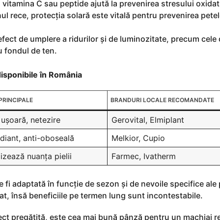
vitamina C sau peptide ajută la prevenirea stresului oxidat
ul rece, protecția solară este vitală pentru prevenirea pete
efect de umplere a ridurilor și de luminozitate, precum cele 
 fondul de ten.
disponibile în România
 PRINCIPALE
BRANDURI LOCALE RECOMANDATE
 ușoară, netezire
Gerovital, Elmiplant
adiant, anti-oboseală
Melkior, Cupio
izează nuanța pielii
Farmec, Ivatherm
 fi adaptată în funcție de sezon și de nevoile specifice ale p
t, însă beneficiile pe termen lung sunt incontestabile.
ect pregătită, este cea mai bună pânză pentru un machiaj re