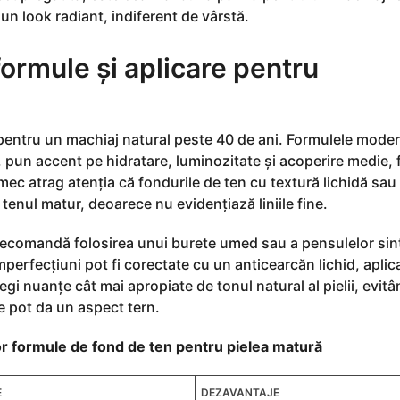
u un look radiant, indiferent de vârstă.
formule și aplicare pentru
ă pentru un machiaj natural peste 40 de ani. Formulele mode
 pun accent pe hidratare, luminozitate și acoperire medie, 
rmec atrag atenția că fondurile de ten cu textură lichidă sau
tenul matur, deoarece nu evidențiază liniile fine.
i recomandă folosirea unui burete umed sau a pensulelor sin
perfecțiuni pot fi corectate cu un anticearcăn lichid, aplica
legi nuanțe cât mai apropiate de tonul natural al pielii, evit
e pot da un aspect tern.
lor formule de fond de ten pentru pielea matură
E
DEZAVANTAJE