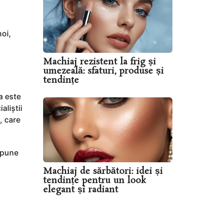
noi,
Machiaj rezistent la frig și
umezeală: sfaturi, produse și
tendințe
a este
aliștii
, care
upune
Machiaj de sărbători: idei și
tendințe pentru un look
elegant și radiant