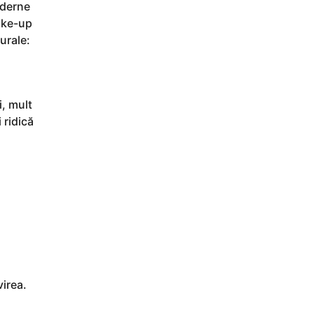
oderne
Make-up
urale:
i, mult
 ridică
virea.