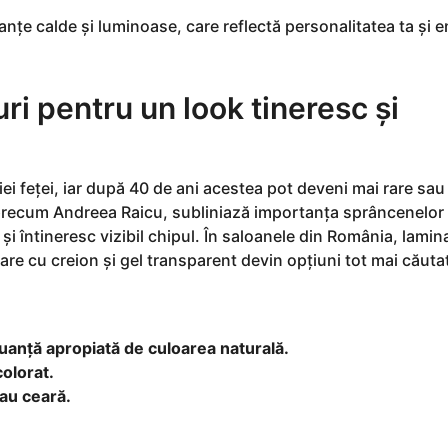
anțe calde și luminoase, care reflectă personalitatea ta și e
ri pentru un look tineresc și
 feței, iar după 40 de ani acestea pot deveni mai rare sau 
, precum Andreea Raicu, subliniază importanța sprâncenelor
 și întineresc vizibil chipul. În saloanele din România, lamin
are cu creion și gel transparent devin opțiuni tot mai căuta
 nuanță apropiată de culoarea naturală.
olorat.
sau ceară.