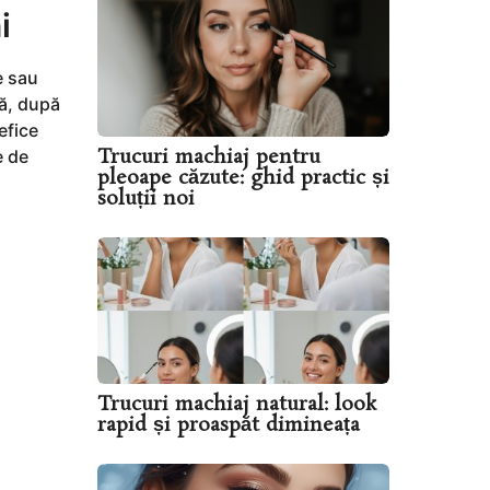
i
e sau
că, după
efice
Trucuri machiaj pentru
e de
pleoape căzute: ghid practic și
soluții noi
Trucuri machiaj natural: look
rapid și proaspăt dimineața