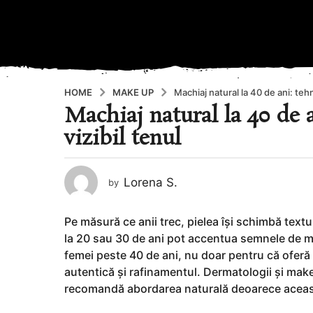
HOME
MAKE UP
Machiaj natural la 40 de ani: teh
Machiaj natural la 40 de 
7
l
vizibil tenul
u
n
i
Lorena S.
by
a
g
Pe măsură ce anii trec, pielea își schimbă textu
o
la 20 sau 30 de ani pot accentua semnele de mat
8
femei peste 40 de ani, nu doar pentru că oferă
l
autentică și rafinamentul. Dermatologii și mak
u
recomandă abordarea naturală deoarece aceasta
n