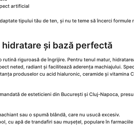
ect artificial
adaptate tipului tău de ten, și nu te teme să încerci formule 
 hidratare și bază perfectă
 rutină riguroasă de îngrijire. Pentru tenul matur, hidratare
ect neted, radiant și facilitează aderența machiajului. Speci
tanța produselor cu acid hialuronic, ceramide și vitamina C
comandată de esteticieni din București și Cluj-Napoca, pres
achiant sau o spumă blândă, care nu usucă excesiv.
ol, cu apă de trandafiri sau mușețel, populare în farmaciile