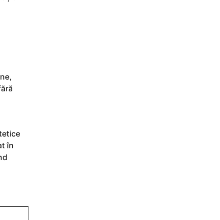
rne,
fără
tetice
t în
ând