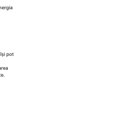
nergia
își pot
area
te.