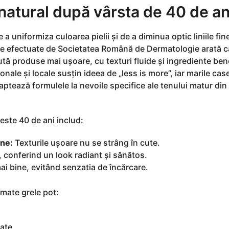
 natural după vârsta de 40 de an
 a uniformiza culoarea pielii și de a diminua optic liniile fin
iile efectuate de Societatea Română de Dermatologie arată 
tă produse mai ușoare, cu texturi fluide și ingrediente ben
onale și locale susțin ideea de „less is more”, iar marile cas
ptează formulele la nevoile specifice ale tenului matur din
este 40 de ani includ:
ine:
Texturile ușoare nu se strâng în cute.
 conferind un look radiant și sănătos.
ai bine, evitând senzatia de încărcare.
 mate grele pot:
ate