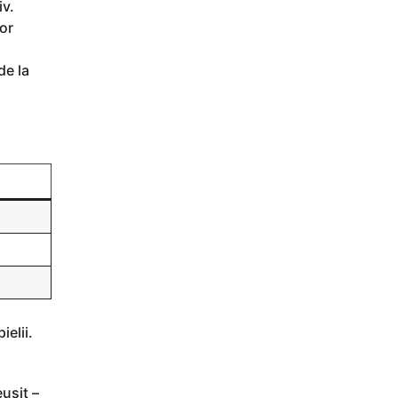
iv.
lor
de la
ielii.
ușit –