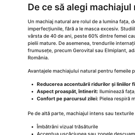
i
De ce să alegi machiajul
a
g
Un machiaj natural are rolul de a lumina fața, de
o
imperfecțiunile, fără a le masca excesiv. Stud
vârsta de 40 de ani, peste 60% dintre femei cau
pielii mature. De asemenea, trendurile internați
frumusețe, precum Gerovital sau Elmiplant, ada
România.
Avantajele machiajului natural pentru femeile p
Reducerea accentuării ridurilor și liniilor f
Aspect proaspăt, întinerit:
Iluminează fața,
Confort pe parcursul zilei:
Pielea respiră m
Pe de altă parte, machiajul intens sau texturile
Îmbătrâni vizual trăsăturile
Accentua uscăciunea sau zonele descuam