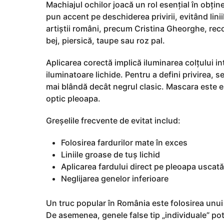
Machiajul ochilor joacă un rol esențial în obțin
pun accent pe deschiderea privirii, evitând lin
artiștii români, precum Cristina Gheorghe, reco
bej, piersică, taupe sau roz pal.
Aplicarea corectă implică iluminarea colțului in
iluminatoare lichide. Pentru a defini privirea, 
mai blândă decât negrul clasic. Mascara este es
optic pleoapa.
Greșelile frecvente de evitat includ:
Folosirea fardurilor mate în exces
Liniile groase de tuș lichid
Aplicarea fardului direct pe pleoapa uscată
Neglijarea genelor inferioare
Un truc popular în România este folosirea unui 
De asemenea, genele false tip „individuale” pot 