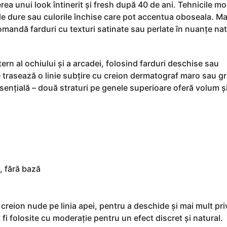
erea unui look întinerit și fresh după 40 de ani. Tehnicile m
iile dure sau culorile închise care pot accentua oboseala. 
mandă farduri cu texturi satinate sau perlate în nuanțe nat
tern al ochiului și a arcadei, folosind farduri deschise sau
se trasează o linie subțire cu creion dermatograf maro sau gr
ențială – două straturi pe genele superioare oferă volum și
, fără bază
creion nude pe linia apei, pentru a deschide și mai mult pri
fi folosite cu moderație pentru un efect discret și natural.