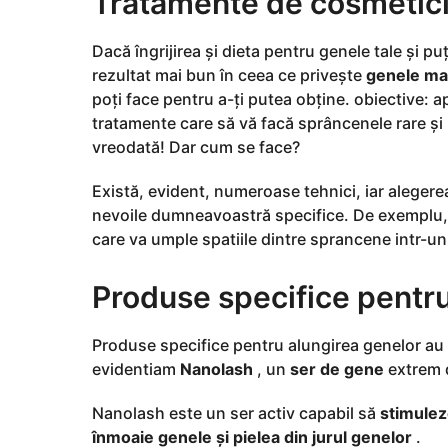
Tratamente de cosmetic
Dacă îngrijirea și dieta pentru genele tale și pu
rezultat mai bun în ceea ce privește
genele mai
poți face pentru a-ți putea obține. obiective: a
tratamente care să vă facă sprâncenele rare și
vreodată! Dar cum se face?
Există, evident, numeroase tehnici, iar aleger
nevoile dumneavoastră specifice. De exemplu,
care va umple spatiile dintre sprancene intr-u
Produse specifice pentru
Produse specifice pentru alungirea genelor au d
evidentiam
Nanolash
, un
ser de gene
extrem d
Nanolash este un ser activ capabil să
stimulez
înmoaie genele și pielea din jurul genelor
.