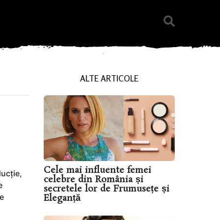
ALTE ARTICOLE
Cele mai influente femei
ducție,
celebre din România și
e
secretele lor de Frumusețe și
Eleganță
de