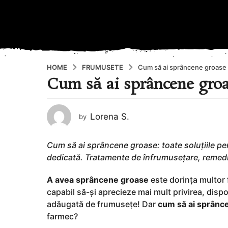
HOME
FRUMUSETE
Cum să ai sprâncene groase 
Cum să ai sprâncene groa
3
a
n
Lorena S.
by
i
a
g
Cum să ai sprâncene groase: toate soluțiile pent
o
dedicată. Tratamente de înfrumusețare, remedii 
2
A avea sprâncene groase
este dorința multor 
a
capabil să-și aprecieze mai mult privirea, disp
n
adăugată de frumusețe! Dar
cum să ai sprânc
i
farmec?
a