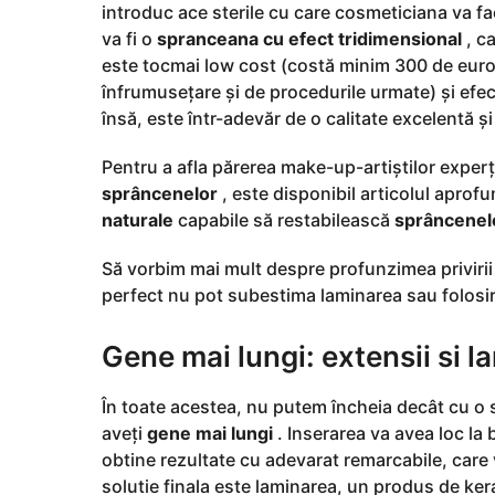
introduc ace sterile cu care cosmeticiana va fac
va fi o
spranceana cu efect tridimensional
, c
este tocmai low cost (costă minim 300 de euro, 
înfrumusețare și de procedurile urmate) și efect
însă, este într-adevăr de o calitate excelentă și
Pentru a afla părerea make-up-artiștilor exper
sprâncenelor
, este disponibil articolul aprofu
naturale
capabile să restabilească
sprâncenel
Să vorbim mai mult despre profunzimea privirii
perfect nu pot subestima laminarea sau folosire
Gene mai lungi: extensii si l
În toate acestea, nu putem încheia decât cu o 
aveți
gene mai lungi
. Inserarea va avea loc la 
obtine rezultate cu adevarat remarcabile, care 
solutie finala este laminarea, un produs de ker