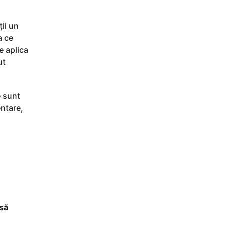
ții un
a ce
e aplica
ut
e sunt
ntare,
 să