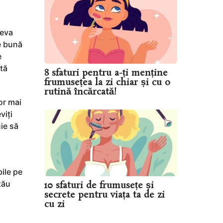
teva
de bună
e
ată
8 sfaturi pentru a-ți menține
frumusețea la zi chiar și cu o
rutină încărcată!
or mai
viți
ie să
ile pe
tău
10 sfaturi de frumusețe și
secrete pentru viața ta de zi
cu zi