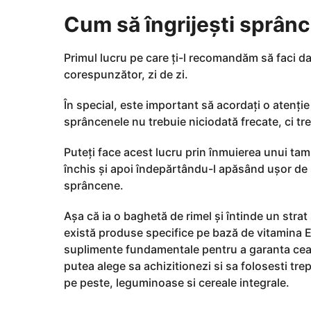
g
o
Cum să îngrijești sprân
Primul lucru pe care ți-l recomandăm să faci da
corespunzător, zi de zi.
În special, este important să acordați o atenție 
sprâncenele nu trebuie niciodată frecate, ci t
Puteți face acest lucru prin înmuierea unui t
închis și apoi îndepărtându-l apăsând ușor de s
sprâncene.
Așa că ia o baghetă de rimel și întinde un strat
există produse specifice pe bază de vitamina E,
suplimente fundamentale pentru a garanta cea 
putea alege sa achizitionezi si sa folosesti tre
pe peste, leguminoase si cereale integrale.