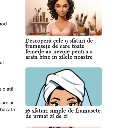
 mod
Descoperă cele 9 sfaturi de
frumusețe de care toate
femeile au nevoie pentru a
arata bine in zilele noastre
ul
u
e piață
are ai
a bazata
16 sfaturi simple de frumusete
de urmat zi de zi