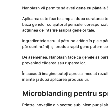
Nanolash vă permite să aveți
gene cu până la 
Aplicarea este foarte simpla: dupa curatarea te
baza genelor cu ajutorul pensulei corespunzato
acțiunea de întărire asupra genelor tale.
Ingredientele serului pătrund adânc în piele pâ
păr sunt hrăniți și produc rapid gene puternice,
De asemenea, Nanolash face ca genele să pară ma
prevenind căderea sau ruperea lor.
În această imagine puteți aprecia imediat rezul
înainte și după aplicarea produsului.
Microblanding pentru s
Printre inovațiile din sector, subliniem pur și 