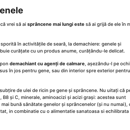
cenele
că vrei să ai
sprâncene mai lungi
este
să ai grijă de ele în
sporită în activitățile de seară, la demachiere: genele și
rebuie curățate cu un produs anume, curățându-le delicat.
ampon
demachiant cu agenți de calmare
, așezându-l pe ochi
us în jos pentru gene, sau din interior spre exterior pentr
 subțire de ulei de ricin pe gene și sprâncene. Nu uitați că p
 B8 și C, minerale, aminoacizi și acizi grași: acestea sunt
mai bună sănătate genelor și sprâncenelor (și nu numai), c
ptat, in combinatie cu o alimentatie sanatoasa si echilibrat