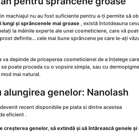
ian pentru sprancene groase
țin machiajul nu au fost suficiente pentru a-ți permite să ob
 lungi și sprâncenele mai groase
, există întotdeauna cev
pelați la mâinile experte ale unei cosmeticiene, care vă poat
 prost definite… cele mai bune sprâncene pe care le-ați văz
ea va depinde de priceperea cosmeticienei de a înțelege car
 se poate proceda cu o vopsire simpla, sau cu dermopigme
n mod mai natural.
 alungirea genelor: Nanolash
evenit recent disponibile pe piata si dintre acestea
e eficient .
e creșterea genelor, să extindă și să întărească genele și