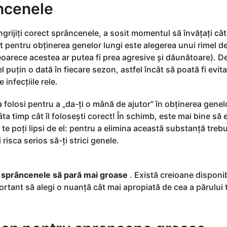
ncenele
 îngrijiți corect sprâncenele, a sosit momentul să învățați câ
ret pentru obținerea genelor lungi este alegerea unui rimel 
 deoarece acestea ar putea fi prea agresive și dăunătoare). D
 puțin o dată în fiecare sezon, astfel încât să poată fi evit
 infecțiile rele.
a folosi pentru a „da-ți o mână de ajutor” în obținerea genel
a timp cât îl folosești corect! În schimb, este mai bine să e
te poți lipsi de el: pentru a elimina această substanță trebu
 risca serios să-ți strici genele.
e
sprâncenele să pară mai groase
. Există creioane disponib
ortant să alegi o nuanță cât mai apropiată de cea a părului 