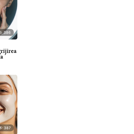
386
rijirea
ta
387