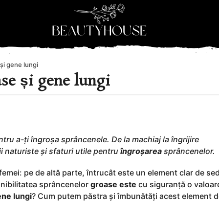
și gene lungi
se și gene lungi
ru a-ți îngroșa sprâncenele. De la machiaj la îngrijire
naturiste și sfaturi utile pentru
îngroșarea
sprâncenelor.
femei: pe de altă parte, întrucât este un element clar de se
onibilitatea sprâncenelor
groase
este
cu siguranță o valoar
ene lungi
? Cum putem păstra și îmbunătăți acest element 