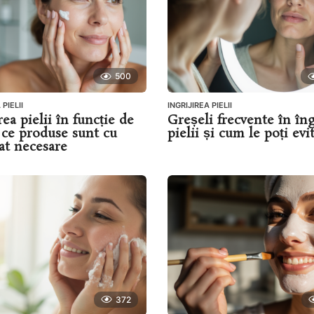
500
 PIELII
INGRIJIREA PIELII
rea pielii în funcție de
Greșeli frecvente în îng
: ce produse sunt cu
pielii și cum le poți evi
at necesare
372