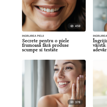
459
INGRIJIREA PIELII
INGRIJIREA
Secrete pentru o piele
Îngriji
frumoasă fără produse
vârstă
scumpe si testate
adevăr
378