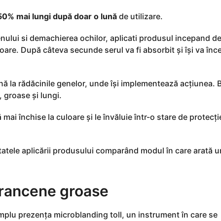
50% mai lungi după doar o lună
de utilizare.
nului si demachierea ochilor, aplicati produsul incepand de
are. După câteva secunde serul va fi absorbit și își va înc
nă la rădăcinile genelor, unde își implementează acțiunea. B
 groase și lungi.
i închise la culoare și le învăluie într-o stare de protecți
tatele aplicării produsului comparând modul în care arată u
prancene groase
simplu prezența microblanding toll, un instrument în care se