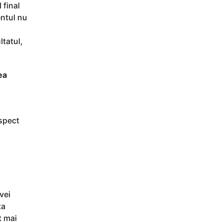
 final
entul nu
ltatul,
ea
aspect
vei
ta
t mai