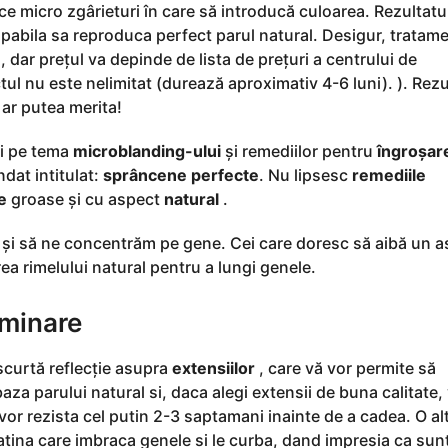
e micro zgârieturi în care să introducă culoarea. Rezultatul
apabila sa reproduca perfect parul natural. Desigur, tratam
dar prețul va depinde de lista de prețuri a centrului de
ul nu este nelimitat (durează aproximativ 4-6 luni). ). Rezu
 ar putea merita!
ți pe tema
microblanding-ului
și remediilor pentru
îngroșar
ndat intitulat:
sprâncene perfecte
. Nu lipsesc
remediile
e
groase și cu aspect
natural
.
 și să ne concentrăm pe gene. Cei care doresc să aibă un 
a rimelului natural pentru a lungi genele.
aminare
scurtă reflecție asupra
extensiilor
, care vă vor permite să
baza parului natural si, daca alegi extensii de buna calitate, 
vor rezista cel putin 2-3 saptamani inainte de a cadea. O al
atina care imbraca genele si le curba, dand impresia ca sun