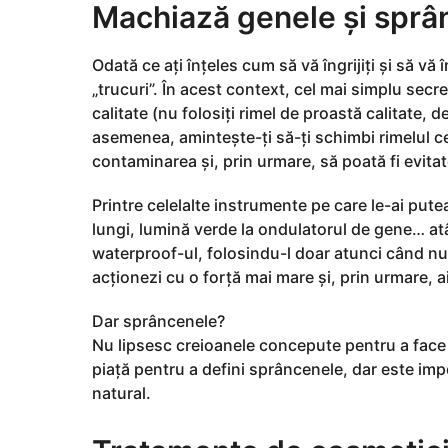
Machiază genele și sprâ
Odată ce ați înțeles cum să vă îngrijiți și să vă
„trucuri”. În acest context, cel mai simplu sec
calitate (nu folosiți rimel de proastă calitate,
asemenea, amintește-ți să-ți schimbi rimelul cel
contaminarea și, prin urmare, să poată fi evitate
Printre celelalte instrumente pe care le-ai pute
lungi, lumină verde la ondulatorul de gene… atât
waterproof-ul, folosindu-l doar atunci când nu 
acționezi cu o forță mai mare și, prin urmare, ai
Dar sprâncenele?
Nu lipsesc creioanele concepute pentru a fac
piață pentru a defini sprâncenele, dar este imp
natural.