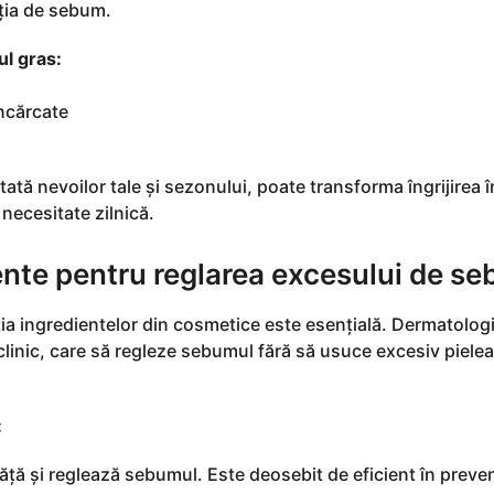
eția de sebum.
ul gras:
ncărcate
ată nevoilor tale și sezonului, poate transforma îngrijirea î
o necesitate zilnică.
iente pentru reglarea excesului de s
ia ingredientelor din cosmetice este esențială. Dermatologii
linic, care să regleze sebumul fără să usuce excesiv piele
:
răță și reglează sebumul. Este deosebit de eficient în preve