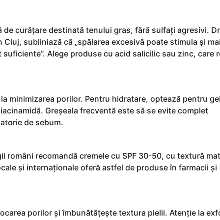
de curățare destinată tenului gras, fără sulfați agresivi. Dr
 Cluj, subliniază că „spălarea excesivă poate stimula și ma
 suficiente”. Alege produse cu acid salicilic sau zinc, care 
i la minimizarea porilor. Pentru hidratare, optează pentru ge
niacinamidă. Greșeala frecventă este să se evite complet
satorie de sebum.
gii români recomandă cremele cu SPF 30-50, cu textură mati
cale și internaționale oferă astfel de produse în farmacii și
carea porilor și îmbunătățește textura pielii. Atenție la exf