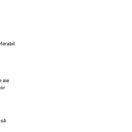
ferabil
e ale
lor
 să