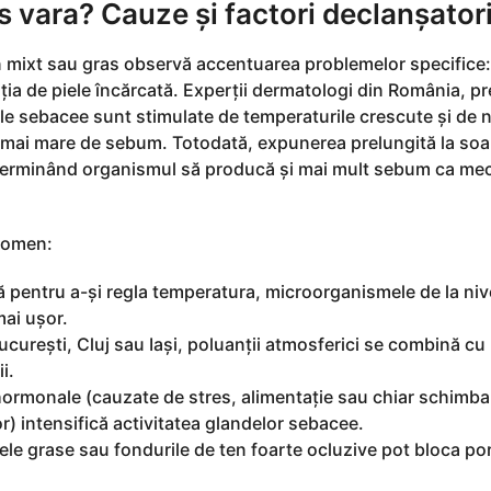
s vara? Cauze și factori declanșator
n mixt sau gras observă accentuarea problemelor specifice:
zația de piele încărcată. Experții dermatologi din România, 
le sebacee sunt stimulate de temperaturile crescute și de n
ie mai mare de sebum. Totodată, expunerea prelungită la soa
determinând organismul să producă și mai mult sebum ca m
enomen:
ă pentru a-și regla temperatura, microorganismele de la niv
mai ușor.
ucurești, Cluj sau Iași, poluanții atmosferici se combină cu
i.
e hormonale (cauzate de stres, alimentație sau chiar schimb
) intensifică activitatea glandelor sebacee.
ele grase sau fondurile de ten foarte ocluzive pot bloca por