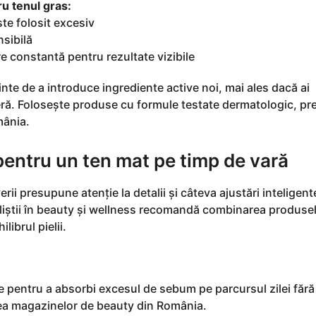
u tenul gras:
ste folosit excesiv
nsibilă
re constantă pentru rezultate vizibile
te de a introduce ingrediente active noi, mai ales dacă ai
ră. Folosește produse cu formule testate dermatologic, pre
mânia.
i pentru un ten mat pe timp de vară
ii presupune atenție la detalii și câteva ajustări inteligent
pecialiștii în beauty și wellness recomandă combinarea produse
librul pielii.
le pentru a absorbi excesul de sebum pe parcursul zilei fără
tea magazinelor de beauty din România.