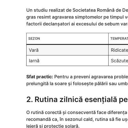
Un studiu realizat de Societatea Română de De
gras resimt agravarea simptomelor pe timpul veri
factorii declanșatori ai excesului de sebum vara
SEZON
TEMPERAT
Vară
Ridicat
Iarnă
Scăzut
Sfat practic:
Pentru a preveni agravarea problem
prelungită la soare și folosește pălării sau um
2. Rutina zilnică esențială p
O rutină corectă și consecventă face diferența 
recomandă ca, în sezonul cald, rutina să fie u
lejeră și protecție solară.