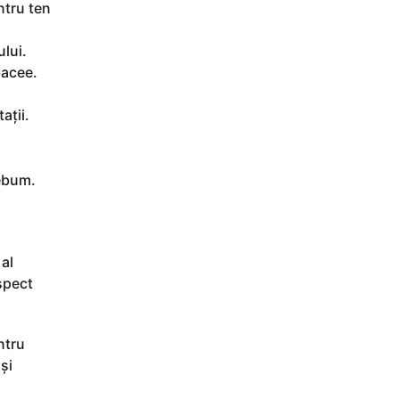
ntru ten
lui.
bacee.
ații.
sebum.
 al
aspect
entru
și