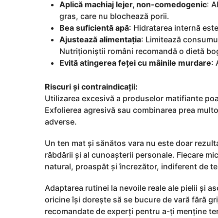
Aplică machiaj lejer, non-comedogenic
: A
gras, care nu blochează porii.
Bea suficientă apă
: Hidratarea internă est
Ajustează alimentația
: Limitează consumul
Nutriționiștii români recomandă o dietă bog
Evită atingerea feței cu mâinile murdare
: 
Riscuri și contraindicații:
Utilizarea excesivă a produselor matifiante poat
Exfolierea agresivă sau combinarea prea multor
adverse.
Un ten mat și sănătos vara nu este doar rezultatu
răbdării și al cunoașterii personale. Fiecare mi
natural, proaspăt și încrezător, indiferent de t
Adaptarea rutinei la nevoile reale ale pielii și a
oricine își dorește să se bucure de vară fără grij
recomandate de experți pentru a-ți menține tenu