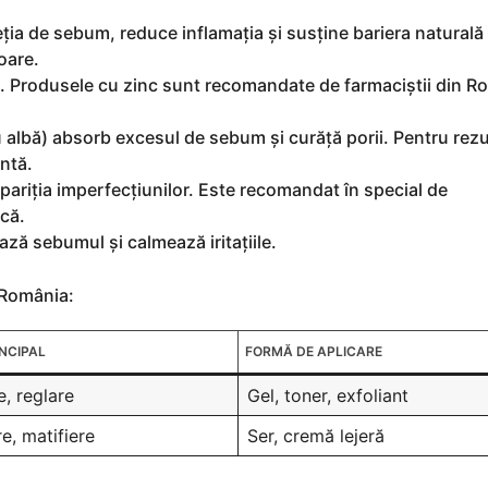
ția de sebum, reduce inflamația și susține bariera naturală a
șoare.
ant. Produsele cu zinc sunt recomandate de farmaciștii din 
u albă) absorb excesul de sebum și curăță porii. Pentru rezu
ntă.
pariția imperfecțiunilor. Este recomandat în special de
că.
ază sebumul și calmează iritațiile.
 România:
INCIPAL
FORMĂ DE APLICARE
e, reglare
Gel, toner, exfoliant
e, matifiere
Ser, cremă lejeră