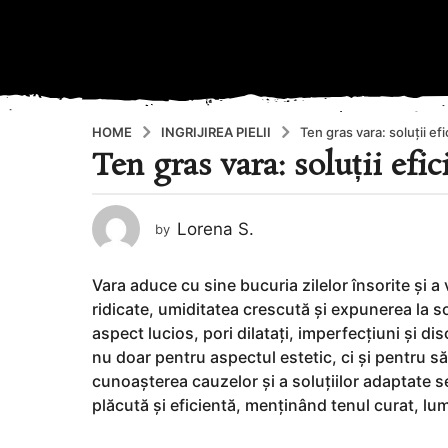
HOME
INGRIJIREA PIELII
Ten gras vara: soluții e
Ten gras vara: soluții efi
1
2
l
Lorena S.
by
u
n
i
Vara aduce cu sine bucuria zilelor însorite și a
a
ridicate, umiditatea crescută și expunerea la 
g
aspect lucios, pori dilatați, imperfecțiuni și 
o
nu doar pentru aspectul estetic, ci și pentru să
1
cunoașterea cauzelor și a soluțiilor adaptate s
a
plăcută și eficientă, menținând tenul curat, lum
n