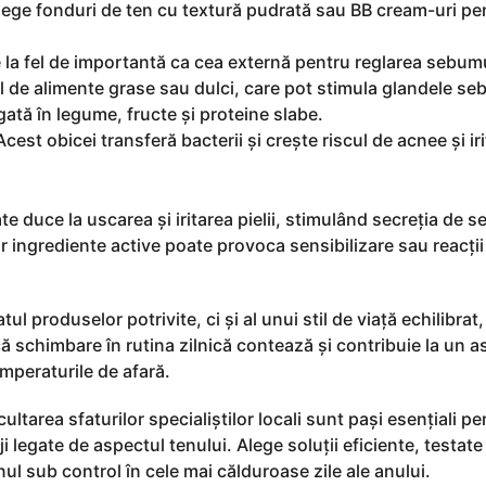
lege fonduri de ten cu textură pudrată sau BB cream-uri pe
e la fel de importantă ca cea externă pentru reglarea sebumu
 de alimente grase sau dulci, care pot stimula glandele se
ată în legume, fructe și proteine slabe.
Acest obicei transferă bacterii și crește riscul de acnee și irit
e duce la uscarea și iritarea pielii, stimulând secreția de 
 ingrediente active poate provoca sensibilizare sau reacții
l produselor potrivite, ci și al unui stil de viață echilibrat,
că schimbare în rutina zilnică contează și contribuie la un 
emperaturile de afară.
scultarea sfaturilor specialiștilor locali sunt pași esențiali p
i legate de aspectul tenului. Alege soluții eficiente, testate 
l sub control în cele mai călduroase zile ale anului.