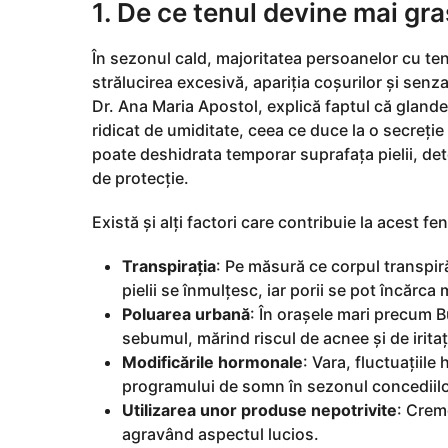
a
1. De ce tenul devine mai gra
g
o
În sezonul cald, majoritatea persoanelor cu te
strălucirea excesivă, apariția coșurilor și sen
Dr. Ana Maria Apostol, explică faptul că glande
ridicat de umiditate, ceea ce duce la o secreț
poate deshidrata temporar suprafața pielii, 
de protecție.
Există și alți factori care contribuie la acest f
Transpirația
: Pe măsură ce corpul transpir
pielii se înmulțesc, iar porii se pot încărca 
Poluarea urbană
: În orașele mari precum B
sebumul, mărind riscul de acnee și de iritați
Modificările hormonale
: Vara, fluctuațiil
programului de somn în sezonul concediilor
Utilizarea unor produse nepotrivite
: Crem
agravând aspectul lucios.