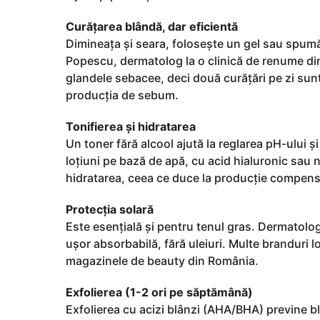
Curățarea blândă, dar eficientă
Dimineața și seara, folosește un gel sau spumă 
Popescu, dermatolog la o clinică de renume din
glandele sebacee, deci două curățări pe zi sunt
producția de sebum.
Tonifierea și hidratarea
Un toner fără alcool ajută la reglarea pH-ului ș
loțiuni pe bază de apă, cu acid hialuronic sau 
hidratarea, ceea ce duce la producție compen
Protecția solară
Este esențială și pentru tenul gras. Dermatolo
ușor absorbabilă, fără uleiuri. Multe branduri lo
magazinele de beauty din România.
Exfolierea (1-2 ori pe săptămână)
Exfolierea cu acizi blânzi (AHA/BHA) previne blo