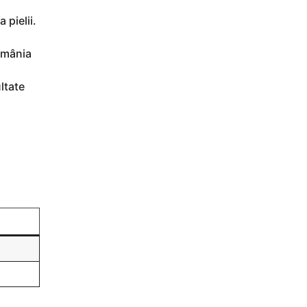
 pielii.
România
ltate