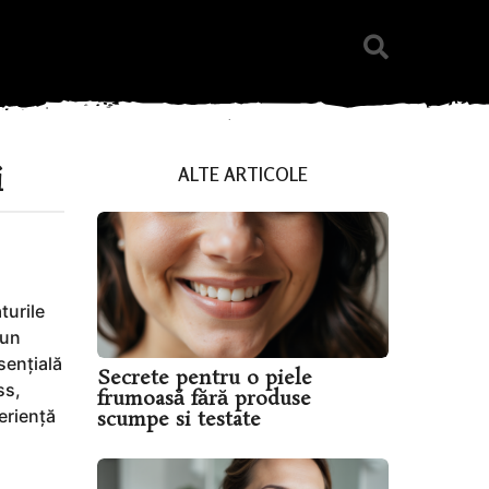
i
ALTE ARTICOLE
turile
 un
sențială
Secrete pentru o piele
ss,
frumoasă fără produse
eriență
scumpe si testate