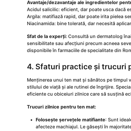
Avantaje/dezavantaje ale ingredientelor pentr
Acidul salicilic: eficient, dar poate usca dacă e
Argila: matifiază rapid, dar poate irita pielea se
Niacinamida: bine tolerată, dar necesită aplica
Sfat de la experți:
Consultă un dermatolog înain
sensibilitate sau afecțiuni precum acneea seve
disponibile în farmaciile de specialitate din Ro
4. Sfaturi practice și trucur
Menținerea unui ten mat și sănătos pe timpul ver
stilului de viață și ale rutinei de îngrijire. S
eficiente cu obiceiuri zilnice care să susțină echi
Trucuri zilnice pentru ten mat:
Folosește șervețele matifiante
: Sunt idea
afecteze machiajul. Le găsești în majorita