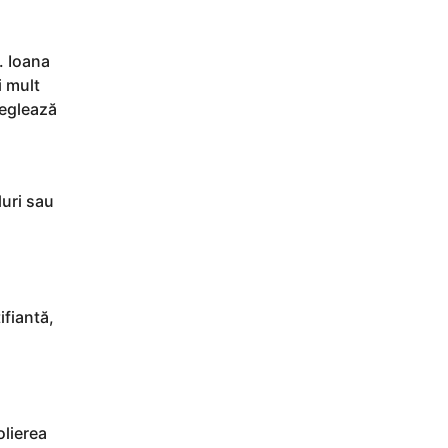
. Ioana
i mult
reglează
luri sau
fiantă,
olierea