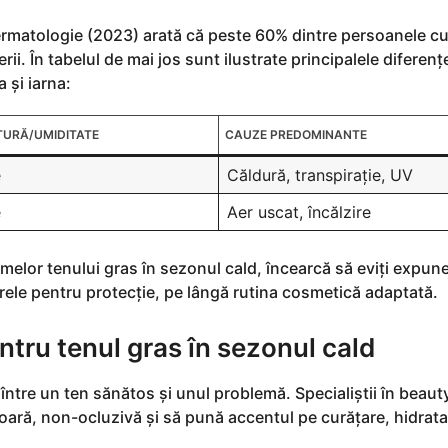
rmatologie (2023) arată că peste 60% dintre persoanele cu
i. În tabelul de mai jos sunt ilustrate principalele diferențe
 și iarna:
URĂ/UMIDITATE
CAUZE PREDOMINANTE
e
Căldură, transpirație, UV
e
Aer uscat, încălzire
elor tenului gras în sezonul cald, încearcă să eviți expun
brele pentru protecție, pe lângă rutina cosmetică adaptată.
entru tenul gras în sezonul cald
între un ten sănătos și unul problemă. Specialiștii în beaut
șoară, non-ocluzivă și să pună accentul pe curățare, hidrata