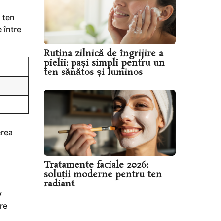
 ten
 între
Rutina zilnică de îngrijire a
pielii: pași simpli pentru un
ten sănătos și luminos
erea
Tratamente faciale 2026:
soluții moderne pentru ten
radiant
y
re