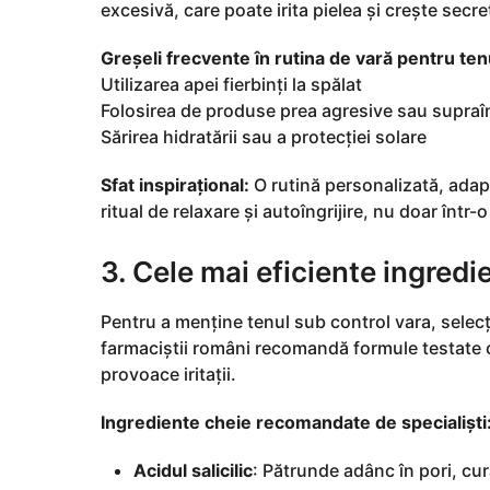
excesivă, care poate irita pielea și crește secr
Greșeli frecvente în rutina de vară pentru ten
Utilizarea apei fierbinți la spălat
Folosirea de produse prea agresive sau supraî
Sărirea hidratării sau a protecției solare
Sfat inspirațional:
O rutină personalizată, adapt
ritual de relaxare și autoîngrijire, nu doar într-
3. Cele mai eficiente ingred
Pentru a menține tenul sub control vara, selecț
farmaciștii români recomandă formule testate c
provoace iritații.
Ingrediente cheie recomandate de specialiști
Acidul salicilic
: Pătrunde adânc în pori, cu