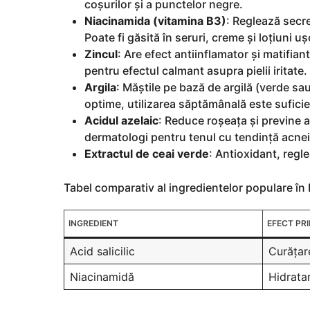
coșurilor și a punctelor negre.
Niacinamida (vitamina B3)
: Reglează secre
Poate fi găsită în seruri, creme și loțiuni u
Zincul
: Are efect antiinflamator și matifi
pentru efectul calmant asupra pielii iritate.
Argila
: Măștile pe bază de argilă (verde sa
optime, utilizarea săptămânală este suficie
Acidul azelaic
: Reduce roșeața și previne a
dermatologi pentru tenul cu tendință acnei
Extractul de ceai verde
: Antioxidant, regle
Tabel comparativ al ingredientelor populare în
INGREDIENT
EFECT PR
Acid salicilic
Curățar
Niacinamidă
Hidratar