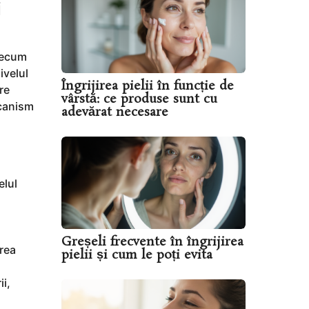
i
precum
ivelul
Îngrijirea pielii în funcție de
re
vârstă: ce produse sunt cu
ecanism
adevărat necesare
elul
Greșeli frecvente în îngrijirea
area
pielii și cum le poți evita
ii,