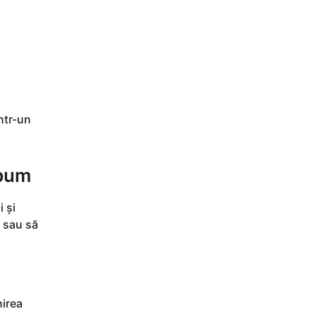
ntr-un
ebum
 și
a sau să
nirea