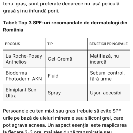
tenul gras, sunt preferate deoarece nu lasă peliculă
grasă și nu înfundă porii.
Tabel: Top 3 SPF-uri recomandate de dermatologi din
România
PRODUS
TIP
BENEFICII PRINCIPALE
La Roche-Posay
Matifiază, nu
Gel-Cremă
Anthelios
încarcă
Bioderma
Sebum-control,
Fluid
Photoderm AKN
fără urme
Elmiplant Sun
Spray
Ușor, accesibil
Ultra
Persoanele cu ten mixt sau gras trebuie să evite SPF-
urile pe bază de uleiuri minerale sau siliconi grei, care
pot agrava acneea. Un aspect esențial este reaplicarea
la fiecare 2-3 ore, mai ales după transpirație sau