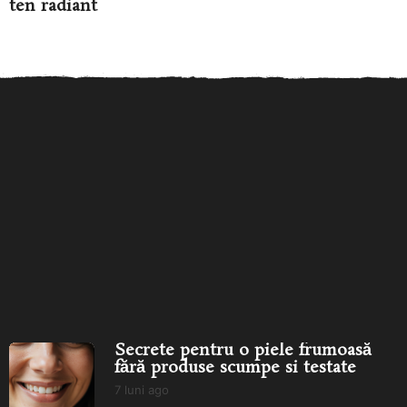
ten radiant
Secrete pentru o piele
Îngrijirea pielii în funcție de
frumoasă fără produse
vârstă: ce produse...
îngr
scumpe...
Secrete pentru o piele frumoasă
fără produse scumpe si testate
7 luni ago
7