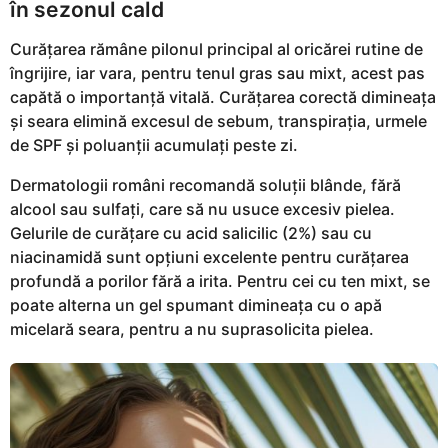
în sezonul cald
Curățarea rămâne pilonul principal al oricărei rutine de
îngrijire, iar vara, pentru tenul gras sau mixt, acest pas
capătă o importanță vitală. Curățarea corectă dimineața
și seara elimină excesul de sebum, transpirația, urmele
de SPF și poluanții acumulați peste zi.
Dermatologii români recomandă soluții blânde, fără
alcool sau sulfați, care să nu usuce excesiv pielea.
Gelurile de curățare cu acid salicilic (2%) sau cu
niacinamidă sunt opțiuni excelente pentru curățarea
profundă a porilor fără a irita. Pentru cei cu ten mixt, se
poate alterna un gel spumant dimineața cu o apă
micelară seara, pentru a nu suprasolicita pielea.