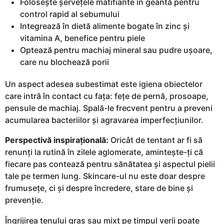
Folosește șervețele matifiante în geantă pentru
control rapid al sebumului
Integrează în dietă alimente bogate în zinc și
vitamina A, benefice pentru piele
Optează pentru machiaj mineral sau pudre ușoare,
care nu blochează porii
Un aspect adesea subestimat este igiena obiectelor
care intră în contact cu fața: fețe de pernă, prosoape,
pensule de machiaj. Spală-le frecvent pentru a preveni
acumularea bacteriilor și agravarea imperfecțiunilor.
Perspectivă inspirațională:
Oricât de tentant ar fi să
renunți la rutină în zilele aglomerate, amintește-ți că
fiecare pas contează pentru sănătatea și aspectul pielii
tale pe termen lung. Skincare-ul nu este doar despre
frumusețe, ci și despre încredere, stare de bine și
prevenție.
Îngrijirea tenului gras sau mixt pe timpul verii poate