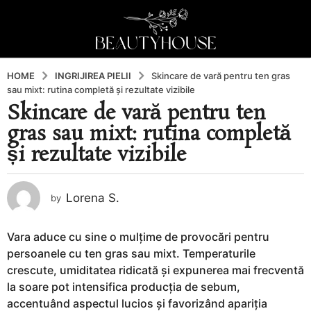
HOME
INGRIJIREA PIELII
Skincare de vară pentru ten gras
sau mixt: rutina completă și rezultate vizibile
Skincare de vară pentru ten
1
gras sau mixt: rutina completă
a
n
și rezultate vizibile
a
g
o
Lorena S.
by
1
a
Vara aduce cu sine o mulțime de provocări pentru
n
persoanele cu ten gras sau mixt. Temperaturile
a
crescute, umiditatea ridicată și expunerea mai frecventă
g
la soare pot intensifica producția de sebum,
o
accentuând aspectul lucios și favorizând apariția