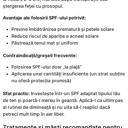
ștergerea feței cu prosopul.
Avantaje ale folosirii SPF-ului potrivit:
Previne îmbătrânirea prematură și petele solare
Reduce riscul de apariție a acneei solare
Păstrează tenul mat și uniform
Contraindicații/greșeli frecvente:
Folosirea SPF-ului doar „la plajă”
Aplicarea unei cantități insuficiente (un strat subțire
nu oferă protecția promisă)
Sfat practic:
Investește într-un SPF adaptat tipului tău
de ten și poartă-l mereu în geantă. Aplică-l ca ultim pas
al rutinei de dimineață și nu uita să-l reaplici dacă
petreci mult timp în aer liber.
Tratamente și măști recomandate pentru