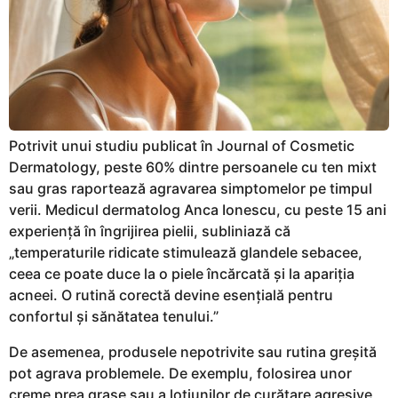
Potrivit unui studiu publicat în Journal of Cosmetic
Dermatology, peste 60% dintre persoanele cu ten mixt
sau gras raportează agravarea simptomelor pe timpul
verii. Medicul dermatolog Anca Ionescu, cu peste 15 ani
experiență în îngrijirea pielii, subliniază că
„temperaturile ridicate stimulează glandele sebacee,
ceea ce poate duce la o piele încărcată și la apariția
acneei. O rutină corectă devine esențială pentru
confortul și sănătatea tenului.”
De asemenea, produsele nepotrivite sau rutina greșită
pot agrava problemele. De exemplu, folosirea unor
creme prea grase sau a loțiunilor de curățare agresive