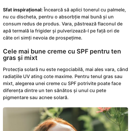
Sfat inspirațional:
Încearcă să aplici tonerul cu palmele,
nu cu discheta, pentru o absorbție mai bună și un
consum redus de produs. Vara, păstrează flaconul de
apă termală la frigider și pulverizează-l pe față ori de
câte ori simți nevoia de prospețime.
Cele mai bune creme cu SPF pentru ten
gras și mixt
Protecția solară nu este negociabilă, mai ales vara, când
radiațiile UV ating cote maxime. Pentru tenul gras sau
mixt, alegerea unei creme cu SPF potrivite poate face
diferența dintre un ten sănătos și unul cu pete
pigmentare sau acnee solară.