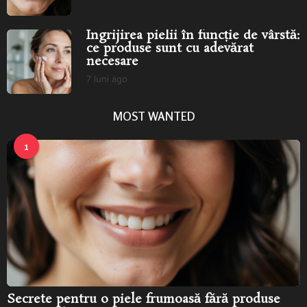
l
u
n
Îngrijirea pielii în funcție de vârstă:
i
ce produse sunt cu adevărat
a
necesare
g
o
7 luni ago
7
l
u
MOST WANTED
n
i
a
1
g
o
Secrete pentru o piele frumoasă fără produse