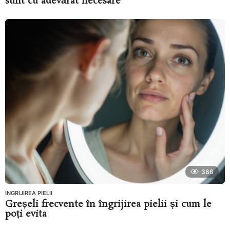
sunt cu adevărat necesare
386
INGRIJIREA PIELII
Greșeli frecvente în îngrijirea pielii și cum le
poți evita