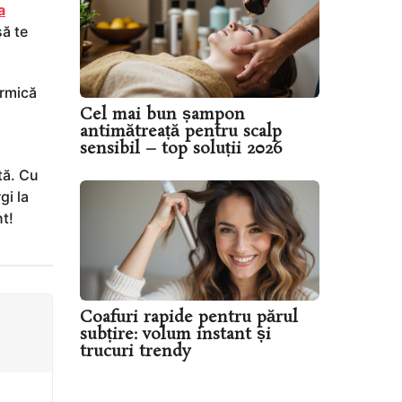
a
să te
ermică
Cel mai bun șampon
antimătreață pentru scalp
sensibil – top soluții 2026
tă. Cu
gi la
nt!
Coafuri rapide pentru părul
subțire: volum instant și
trucuri trendy