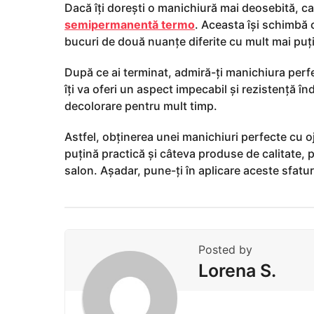
Dacă îți dorești o manichiură mai deosebită, ca
semipermanentă termo
. Aceasta își schimbă 
bucuri de două nuanțe diferite cu mult mai puți
După ce ai terminat, admiră-ți manichiura perf
îți va oferi un aspect impecabil și rezistență în
decolorare pentru mult timp.
Astfel, obținerea unei manichiuri perfecte cu
puțină practică și câteva produse de calitate, p
salon. Așadar, pune-ți în aplicare aceste sfatur
Posted by
Lorena S.