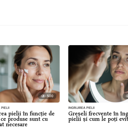
500
 PIELII
INGRIJIREA PIELII
rea pielii în funcție de
Greșeli frecvente în îng
: ce produse sunt cu
pielii și cum le poți evi
at necesare