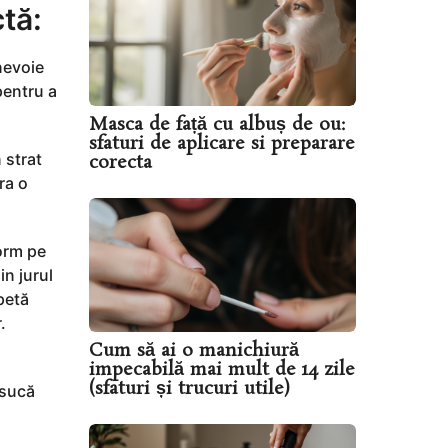
ctă:
nevoie
pentru a
Masca de față cu albuș de ou:
sfaturi de aplicare si preparare
 strat
corecta
ra o
form pe
in jurul
petă
.
Cum să ai o manichiură
impecabilă mai mult de 14 zile
(sfaturi și trucuri utile)
Usucă