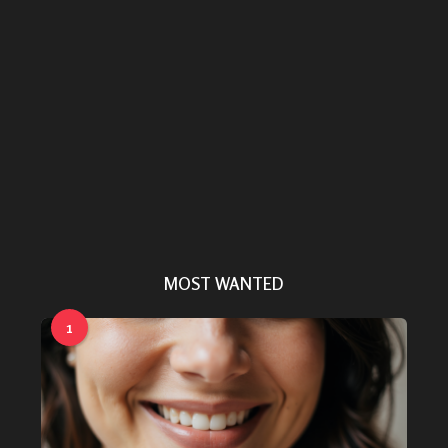
cție de
Greșeli frecvente în
Secretele frumuseții
...
îngrijirea pielii și cum le...
naturale: obiceiuri zilnice
care chiar funcționează
MOST WANTED
1