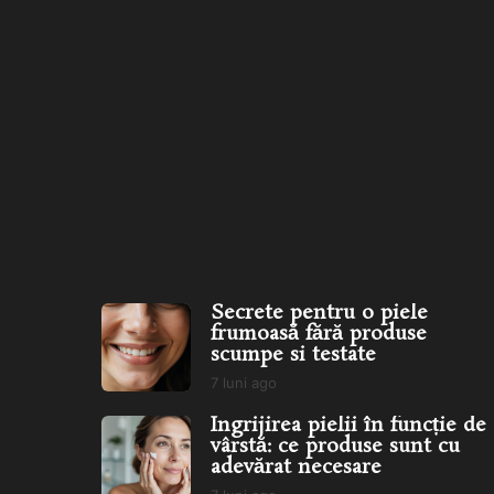
Secrete pentru o piele
Îngrijirea pielii în fun
frumoasă fără produse
vârstă: ce produse
scumpe...
Secrete pentru o piele
frumoasă fără produse
scumpe si testate
7 luni ago
7
l
Îngrijirea pielii în funcție de
u
vârstă: ce produse sunt cu
n
adevărat necesare
i
a