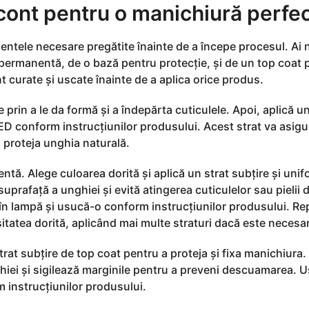
i cont pentru o manichiură perfe
umentele necesare pregătite înainte de a începe procesul. Ai 
ermanentă, de o bază pentru protecție, și de un top coat 
t curate și uscate înainte de a aplica orice produs.
 prin a le da formă și a îndepărta cuticulele. Apoi, aplică un
D conform instrucțiunilor produsului. Acest strat va asigu
 proteja unghia naturală.
ă. Alege culoarea dorită și aplică un strat subțire și uni
prafață a unghiei și evită atingerea cuticulelor sau pielii d
 în lampă și usucă-o conform instrucțiunilor produsului. Re
itatea dorită, aplicând mai multe straturi dacă este necesar
trat subțire de top coat pentru a proteja și fixa manichiura.
hiei și sigilează marginile pentru a preveni descuamarea. 
 instrucțiunilor produsului.