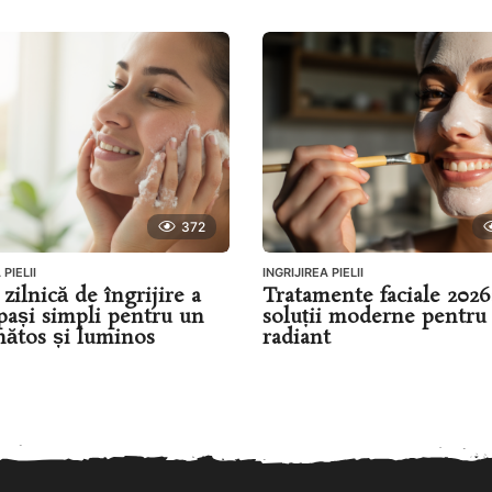
372
 PIELII
INGRIJIREA PIELII
zilnică de îngrijire a
Tratamente faciale 2026
: pași simpli pentru un
soluții moderne pentru
nătos și luminos
radiant