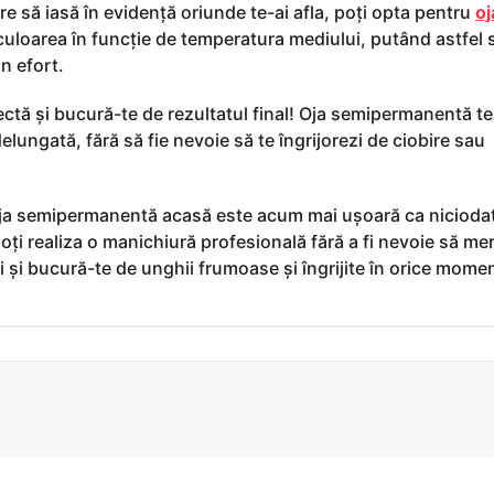
re să iasă în evidență oriunde te-ai afla, poți opta pentru
oj
culoarea în funcție de temperatura mediului, putând astfel 
n efort.
ectă și bucură-te de rezultatul final! Oja semipermanentă t
delungată, fără să fie nevoie să te îngrijorezi de ciobire sau
 oja semipermanentă acasă este acum mai ușoară ca nicioda
oți realiza o manichiură profesională fără a fi nevoie să mer
i și bucură-te de unghii frumoase și îngrijite în orice mome