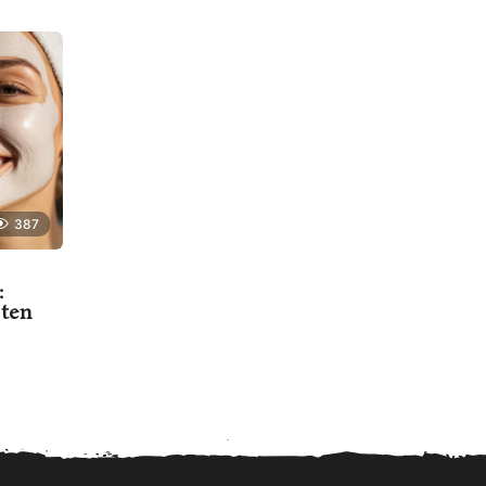
387
:
 ten