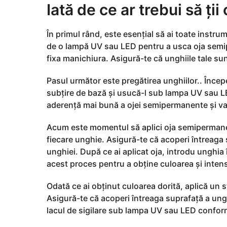
g
Iată de ce ar trebui să ți
o
În primul rând, este esențial să ai toate instr
de o lampă UV sau LED pentru a usca oja semip
fixa manichiura. Asigură-te că unghiile tale sun
Pasul următor este pregătirea unghiilor.. Începe
subțire de bază și usucă-l sub lampa UV sau LE
aderență mai bună a ojei semipermanente și va
Acum este momentul să aplici oja semipermanent
fiecare unghie. Asigură-te că acoperi întreaga su
unghiei. După ce ai aplicat oja, introdu unghia
acest proces pentru a obține culoarea și intens
Odată ce ai obținut culoarea dorită, aplică un s
Asigură-te că acoperi întreaga suprafață a ung
lacul de sigilare sub lampa UV sau LED conform