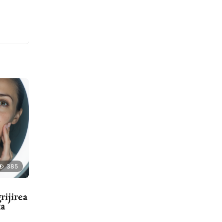
385
rijirea
ta