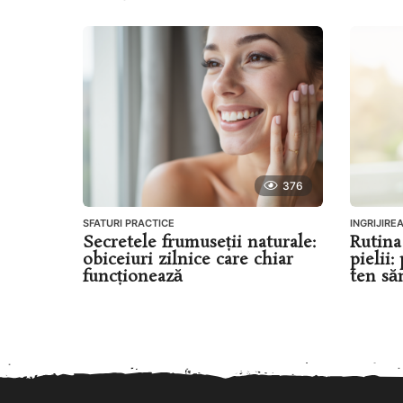
376
SFATURI PRACTICE
INGRIJIREA
Secretele frumuseții naturale:
Rutina 
obiceiuri zilnice care chiar
pielii
funcționează
ten să