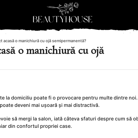
ct acasă o manichiură cu ojă semipermanentă?
casă o manichiură cu ojă
e la domiciliu poate fi o provocare pentru multe dintre noi
poate deveni mai ușoară și mai distractivă.
evoie să mergi la salon, iată câteva sfaturi despre cum să ob
ar din confortul propriei case.