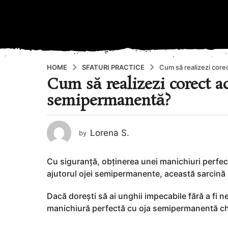
HOME
SFATURI PRACTICE
Cum să realizezi core
Cum să realizezi corect a
2
a
semipermanentă?
n
i
a
Lorena S.
by
g
o
Cu siguranță, obținerea unei manichiuri perfect
2
ajutorul ojei semipermanente, această sarcină 
a
n
Dacă dorești să ai unghii impecabile fără a fi n
i
manichiură perfectă cu oja semipermanentă chi
a