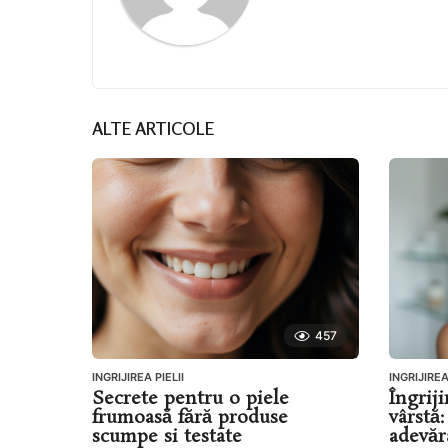
ALTE ARTICOLE
457
INGRIJIREA PIELII
INGRIJIREA
Secrete pentru o piele
Îngriji
frumoasă fără produse
vârstă
scumpe si testate
adevăr