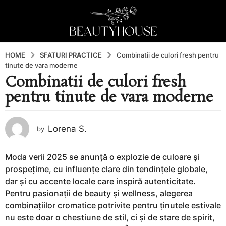
HOME
SFATURI PRACTICE
Combinatii de culori fresh pentru
tinute de vara moderne
Combinatii de culori fresh
1
pentru tinute de vara moderne
a
n
a
Lorena S.
by
g
o
1
Moda verii 2025 se anunță o explozie de culoare și
a
prospețime, cu influențe clare din tendințele globale,
n
dar și cu accente locale care inspiră autenticitate.
a
Pentru pasionații de beauty și wellness, alegerea
g
combinațiilor cromatice potrivite pentru ținutele estivale
o
nu este doar o chestiune de stil, ci și de stare de spirit,