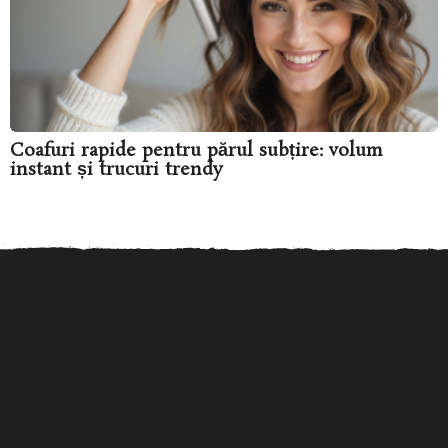
Coafuri rapide pentru părul subțire: volum
instant și trucuri trendy