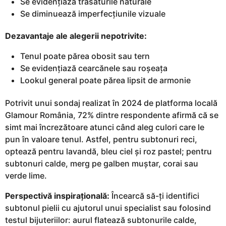
Se evidențiază trăsăturile naturale
Se diminuează imperfecțiunile vizuale
Dezavantaje ale alegerii nepotrivite:
Tenul poate părea obosit sau tern
Se evidențiază cearcănele sau roșeața
Lookul general poate părea lipsit de armonie
Potrivit unui sondaj realizat în 2024 de platforma locală
Glamour România, 72% dintre respondente afirmă că se
simt mai încrezătoare atunci când aleg culori care le
pun în valoare tenul. Astfel, pentru subtonuri reci,
optează pentru lavandă, bleu ciel și roz pastel; pentru
subtonuri calde, merg pe galben muștar, corai sau
verde lime.
Perspectivă inspirațională:
Încearcă să-ți identifici
subtonul pielii cu ajutorul unui specialist sau folosind
testul bijuteriilor: aurul flatează subtonurile calde,