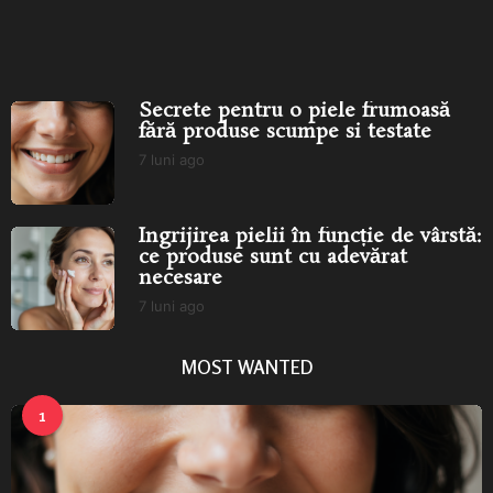
Secrete pentru o piele
Îngrijirea pielii în funcție de
frumoasă fără produse
vârstă: ce produse...
îngr
scumpe...
Secrete pentru o piele frumoasă
fără produse scumpe si testate
7 luni ago
7
l
u
n
Îngrijirea pielii în funcție de vârstă:
i
ce produse sunt cu adevărat
a
necesare
g
o
7 luni ago
7
l
u
MOST WANTED
n
i
a
1
g
o