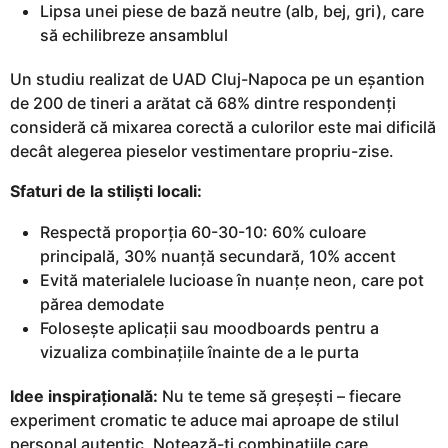
Lipsa unei piese de bază neutre (alb, bej, gri), care
să echilibreze ansamblul
Un studiu realizat de UAD Cluj-Napoca pe un eșantion
de 200 de tineri a arătat că 68% dintre respondenți
consideră că mixarea corectă a culorilor este mai dificilă
decât alegerea pieselor vestimentare propriu-zise.
Sfaturi de la stiliști locali:
Respectă proporția 60-30-10: 60% culoare
principală, 30% nuanță secundară, 10% accent
Evită materialele lucioase în nuanțe neon, care pot
părea demodate
Folosește aplicații sau moodboards pentru a
vizualiza combinațiile înainte de a le purta
Idee inspirațională:
Nu te teme să greșești – fiecare
experiment cromatic te aduce mai aproape de stilul
personal autentic. Notează-ți combinațiile care