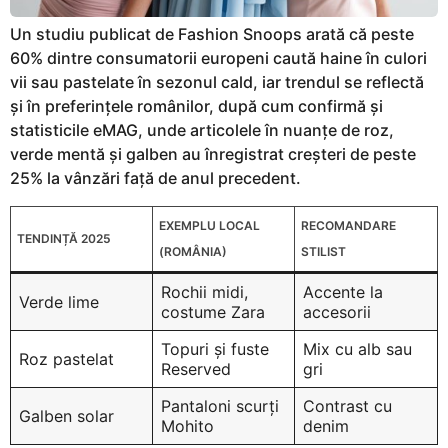
Un studiu publicat de Fashion Snoops arată că peste
60% dintre consumatorii europeni caută haine în culori
vii sau pastelate în sezonul cald, iar trendul se reflectă
și în preferințele românilor, după cum confirmă și
statisticile eMAG, unde articolele în nuanțe de roz,
verde mentă și galben au înregistrat creșteri de peste
25% la vânzări față de anul precedent.
EXEMPLU LOCAL
RECOMANDARE
TENDINȚĂ 2025
(ROMÂNIA)
STILIST
Rochii midi,
Accente la
Verde lime
costume Zara
accesorii
Topuri și fuste
Mix cu alb sau
Roz pastelat
Reserved
gri
Pantaloni scurți
Contrast cu
Galben solar
Mohito
denim