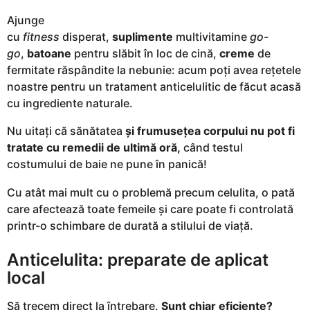
g
o
Ajunge
cu
fitness
disperat,
suplimente
multivitamine
go-
go
,
batoane
pentru slăbit în loc de cină,
creme
de
fermitate răspândite la nebunie: acum poți avea rețetele
noastre pentru un tratament anticelulitic de făcut acasă
cu ingrediente naturale.
Nu uitați că sănătatea
și frumusețea corpului nu pot fi
tratate cu remedii de ultimă oră,
când testul
costumului de baie ne pune în panică!
Cu atât mai mult cu o problemă precum celulita, o pată
care afectează toate femeile și care poate fi controlată
printr-o schimbare de durată a stilului de viață.
Anticelulita: preparate de aplicat
local
Să trecem direct la întrebare.
Sunt chiar eficiente?