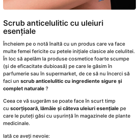
Scrub anticelulitic cu uleiuri
esențiale
Încheiem pe o notă înaltă cu un produs care va face
multe femei fericite cu petele inițiale clasice ale celulitei.
În loc să apelăm la produse cosmetice foarte scumpe
(și de eficacitate dubioasă) pe care le găsim în
parfumerie sau în supermarket, de ce să nu încerci să
faci un
scrub anticelulitic cu ingrediente sigure și
complet naturale
?
Ceea ce vă sugerăm se poate face în scurt timp
cu
scorțișoară, lămâie și câteva uleiuri esențiale
pe
care le puteți găsi cu ușurință în magazinele de plante
medicinale.
Iată ce aveți nevoie: