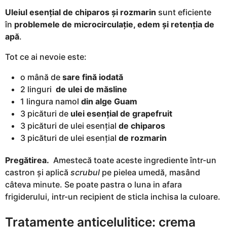
Uleiul esențial de chiparos și rozmarin
sunt eficiente
în
problemele de microcirculație, edem și retenția de
apă
.
Tot ce ai nevoie este:
o mână de
sare fină iodată
2 linguri
de ulei de măsline
1 lingura namol
din alge Guam
3 picături de
ulei esențial de grapefruit
3 picături de ulei esențial
de chiparos
3 picături de ulei esențial
de rozmarin
Pregătirea.
Amestecă toate aceste ingrediente într-un
castron și aplică
scrubul
pe pielea umedă, masând
câteva minute. Se poate pastra o luna in afara
frigiderului, intr-un recipient de sticla inchisa la culoare.
Tratamente anticelulitice: crema