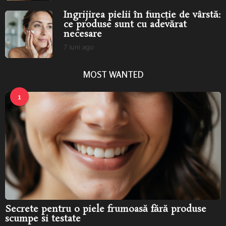
n
Îngrijirea pielii în funcție de vârstă:
i
ce produse sunt cu adevărat
a
necesare
g
o
7 luni ago
7
l
u
MOST WANTED
n
i
a
1
g
o
Secrete pentru o piele frumoasă fără produse
scumpe si testate