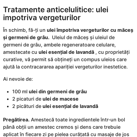
Tratamente anticelulitice: ulei
impotriva vergeturilor
În schimb, fă-ți un
ulei împotriva vergeturilor cu măceș
și germeni de grâu.
Uleiul de măceș și uleiul de
germeni de grâu, ambele regeneratoare celulare,
amestecate cu
ulei esențial de lavandă
, cu proprietăți
curative, vă permit să obțineți un compus uleios care
ajută la contracararea apariției vergeturilor inestetice.
Ai nevoie de:
100 ml
ulei din germeni de grâu
2 picaturi de
ulei de macese
2 picături de
ulei esențial de lavandă
Pregătirea.
Amestecă toate ingredientele într-un bol
până obții un amestec cremos și dens care trebuie
aplicat în fiecare zi pe pielea curățată cu masaje de jos