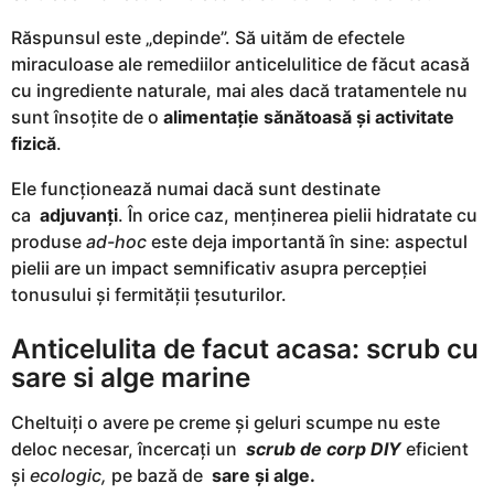
Răspunsul este „depinde”. Să uităm de efectele
miraculoase ale remediilor anticelulitice de făcut acasă
cu ingrediente naturale, mai ales dacă tratamentele nu
sunt însoțite de o
alimentație sănătoasă și activitate
fizică
.
Ele funcționează numai dacă sunt destinate
ca
adjuvanți
. În orice caz, menținerea pielii hidratate cu
produse
ad-hoc
este deja importantă în sine: aspectul
pielii are un impact semnificativ asupra percepției
tonusului și fermității țesuturilor.
Anticelulita de facut acasa: scrub cu
sare si alge marine
Cheltuiți o avere pe creme și geluri scumpe nu este
deloc necesar, încercați un
scrub de corp DIY
eficient
și
ecologic,
pe bază de
sare și alge.