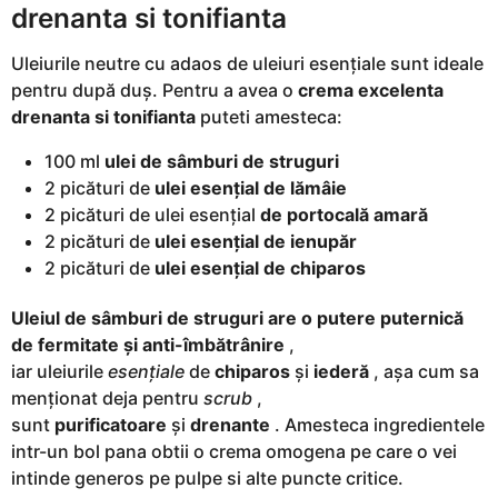
drenanta si tonifianta
Uleiurile neutre cu adaos de uleiuri esențiale sunt ideale
pentru după duș. Pentru a avea o
crema excelenta
drenanta si tonifianta
puteti amesteca:
100 ml
ulei de sâmburi de struguri
2 picături de
ulei esențial de lămâie
2 picături de ulei esențial
de portocală amară
2 picături de
ulei esențial de ienupăr
2 picături de
ulei esențial de chiparos
Uleiul de sâmburi de struguri are o putere puternică
de fermitate și anti-îmbătrânire
,
iar uleiurile
esențiale
de
chiparos
și
iederă
, așa cum sa
menționat deja pentru
scrub
,
sunt
purificatoare
și
drenante
. Amesteca ingredientele
intr-un bol pana obtii o crema omogena pe care o vei
intinde generos pe pulpe si alte puncte critice.