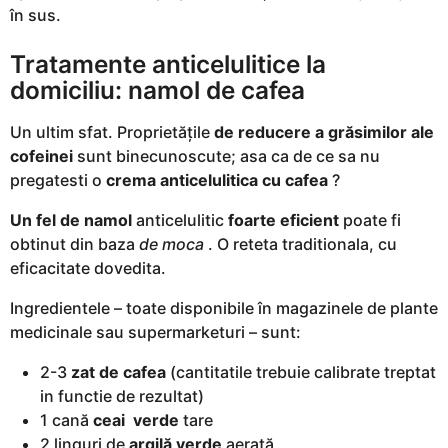
în sus.
Tratamente anticelulitice la
domiciliu: namol de cafea
Un ultim sfat. Proprietățile
de reducere a grăsimilor ale
cofeinei
sunt binecunoscute; asa ca de ce sa nu
pregatesti o
crema anticelulitica cu cafea
?
Un fel de namol
anticelulitic
foarte eficient
poate fi
obtinut din baza
de moca
. O reteta traditionala, cu
eficacitate dovedita.
Ingredientele – toate disponibile în magazinele de plante
medicinale sau supermarketuri – sunt:
2-3
zat de cafea
(cantitatile trebuie calibrate treptat
in functie de rezultat)
1 cană
ceai verde
tare
2 linguri de
argilă verde
aerată