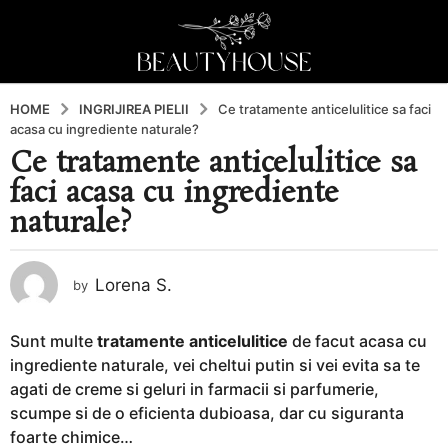
HOME
INGRIJIREA PIELII
Ce tratamente anticelulitice sa faci
acasa cu ingrediente naturale?
Ce tratamente anticelulitice sa
2
faci acasa cu ingrediente
a
n
naturale?
i
a
g
Lorena S.
by
o
2
Sunt multe
tratamente anticelulitice
de facut acasa cu
a
ingrediente naturale, vei cheltui putin si vei evita sa te
n
agati de creme si geluri in farmacii si parfumerie,
i
scumpe si de o eficienta dubioasa, dar cu siguranta
a
foarte chimice…