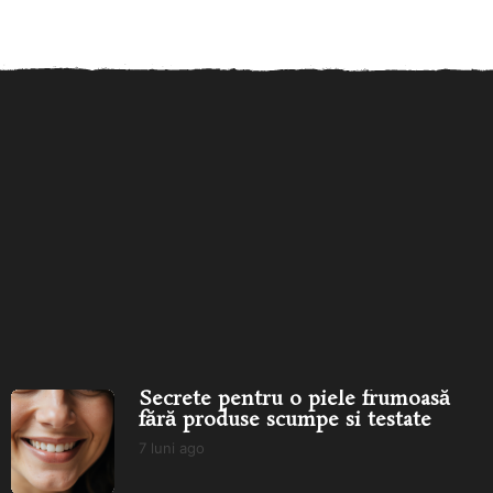
Secrete pentru o piele
Îngrijirea pielii în funcție de
frumoasă fără produse
vârstă: ce produse...
îngr
scumpe...
Secrete pentru o piele frumoasă
fără produse scumpe si testate
7 luni ago
7
l
u