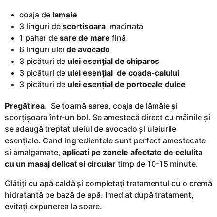
coaja de
lamaie
3 linguri de
scortisoara
macinata
1 pahar de
sare de mare
fină
6 linguri ulei
de avocado
3 picături de
ulei esențial de chiparos
3 picături de
ulei esențial
de coada-calului
3 picături de
ulei esențial de portocale dulce
Pregătirea.
Se toarnă sarea, coaja de lămâie și
scorțișoara într-un bol. Se amestecă direct cu mâinile și
se adaugă treptat uleiul de avocado și uleiurile
esențiale. Cand ingredientele sunt perfect amestecate
si amalgamate,
aplicati pe zonele afectate de celulita
cu un masaj delicat si circular
timp de 10-15 minute.
Clătiți cu apă caldă și completați tratamentul cu o cremă
hidratantă pe bază de apă. Imediat după tratament,
evitați expunerea la soare.