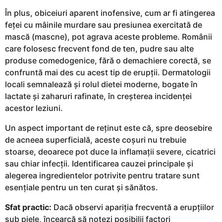
În plus, obiceiuri aparent inofensive, cum ar fi atingerea
feței cu mâinile murdare sau presiunea exercitată de
mască (mascne), pot agrava aceste probleme. Românii
care folosesc frecvent fond de ten, pudre sau alte
produse comedogenice, fără o demachiere corectă, se
confruntă mai des cu acest tip de erupții. Dermatologii
locali semnalează și rolul dietei moderne, bogate în
lactate și zaharuri rafinate, în creșterea incidenței
acestor leziuni.
Un aspect important de reținut este că, spre deosebire
de acneea superficială, aceste coșuri nu trebuie
stoarse, deoarece pot duce la inflamații severe, cicatrici
sau chiar infecții. Identificarea cauzei principale și
alegerea ingredientelor potrivite pentru tratare sunt
esențiale pentru un ten curat și sănătos.
Sfat practic:
Dacă observi apariția frecventă a erupțiilor
sub piele, încearcă să notezi posibilii factori