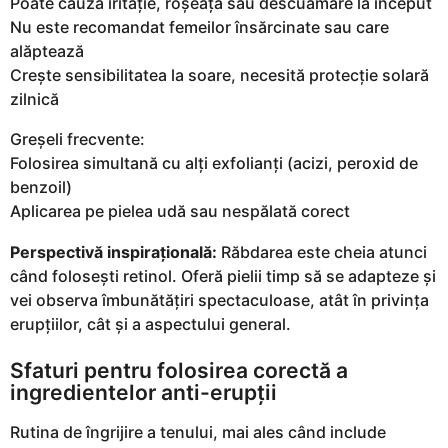
Poate cauza iritație, roșeață sau descuamare la început
Nu este recomandat femeilor însărcinate sau care
alăptează
Crește sensibilitatea la soare, necesită protecție solară
zilnică
Greșeli frecvente:
Folosirea simultană cu alți exfolianți (acizi, peroxid de
benzoil)
Aplicarea pe pielea udă sau nespălată corect
Perspectivă inspirațională:
Răbdarea este cheia atunci
când folosești retinol. Oferă pielii timp să se adapteze și
vei observa îmbunătățiri spectaculoase, atât în privința
erupțiilor, cât și a aspectului general.
Sfaturi pentru folosirea corectă a
ingredientelor anti-erupții
Rutina de îngrijire a tenului, mai ales când include