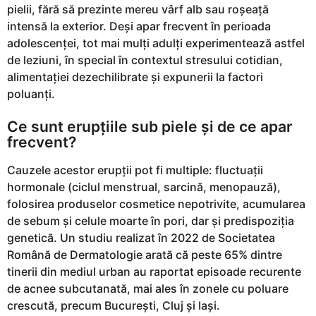
u
pielii, fără să prezinte mereu vârf alb sau roșeață
n
intensă la exterior. Deși apar frecvent în perioada
i
adolescenței, tot mai mulți adulți experimentează astfel
a
de leziuni, în special în contextul stresului cotidian,
g
alimentației dezechilibrate și expunerii la factori
o
poluanți.
Ce sunt erupțiile sub piele și de ce apar
frecvent?
Cauzele acestor erupții pot fi multiple: fluctuații
hormonale (ciclul menstrual, sarcină, menopauză),
folosirea produselor cosmetice nepotrivite, acumularea
de sebum și celule moarte în pori, dar și predispoziția
genetică. Un studiu realizat în 2022 de Societatea
Română de Dermatologie arată că peste 65% dintre
tinerii din mediul urban au raportat episoade recurente
de acnee subcutanată, mai ales în zonele cu poluare
crescută, precum București, Cluj și Iași.