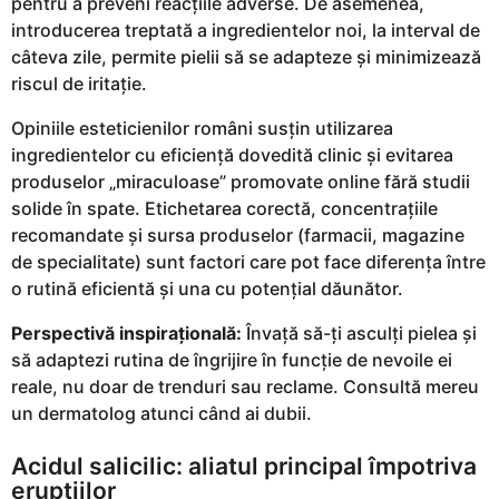
pentru a preveni reacțiile adverse. De asemenea,
introducerea treptată a ingredientelor noi, la interval de
câteva zile, permite pielii să se adapteze și minimizează
riscul de iritație.
Opiniile esteticienilor români susțin utilizarea
ingredientelor cu eficiență dovedită clinic și evitarea
produselor „miraculoase” promovate online fără studii
solide în spate. Etichetarea corectă, concentrațiile
recomandate și sursa produselor (farmacii, magazine
de specialitate) sunt factori care pot face diferența între
o rutină eficientă și una cu potențial dăunător.
Perspectivă inspirațională:
Învață să-ți asculți pielea și
să adaptezi rutina de îngrijire în funcție de nevoile ei
reale, nu doar de trenduri sau reclame. Consultă mereu
un dermatolog atunci când ai dubii.
Acidul salicilic: aliatul principal împotriva
erupțiilor