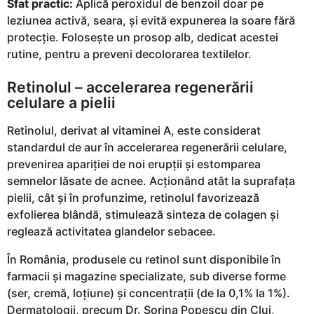
Sfat practic:
Aplică peroxidul de benzoil doar pe
leziunea activă, seara, și evită expunerea la soare fără
protecție. Folosește un prosop alb, dedicat acestei
rutine, pentru a preveni decolorarea textilelor.
Retinolul – accelerarea regenerării
celulare a pielii
Retinolul, derivat al vitaminei A, este considerat
standardul de aur în accelerarea regenerării celulare,
prevenirea apariției de noi erupții și estomparea
semnelor lăsate de acnee. Acționând atât la suprafața
pielii, cât și în profunzime, retinolul favorizează
exfolierea blândă, stimulează sinteza de colagen și
reglează activitatea glandelor sebacee.
În România, produsele cu retinol sunt disponibile în
farmacii și magazine specializate, sub diverse forme
(ser, cremă, loțiune) și concentrații (de la 0,1% la 1%).
Dermatologii, precum Dr. Sorina Popescu din Cluj,