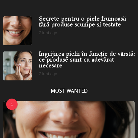
scumpe...
Secrete pentru o piele frumoasă
fără produse scumpe si testate
7 luni ago
7
l
u
n
Îngrijirea pielii în funcție de vârstă:
i
ce produse sunt cu adevărat
a
necesare
g
o
7 luni ago
7
l
u
MOST WANTED
n
i
a
1
g
o