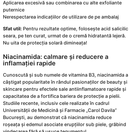
Aplicarea excesivă sau combinarea cu alte exfoliante
puternice
Nerespectarea indicațiilor de utilizare de pe ambalaj
Sfat util:
Pentru rezultate optime, folosește acid salicilic
seara, pe ten curat, urmat de o cremă hidratantă lejeră.
Nu uita de protecția solară dimineața!
Niacinamida: calmare și reducere a
inflamației rapide
Cunoscută și sub numele de vitamina B3, niacinamida a
câștigat popularitate în rândul pasionaților de beauty și
skincare pentru efectele sale antiinflamatoare rapide și
capacitatea de a fortifica bariera de protecție a pielii.
Studiile recente, inclusiv cele realizate în cadrul
Universității de Medicină și Farmacie „Carol Davila”
București, au demonstrat că niacinamida reduce
roșeața și edemul asociate erupțiilor sub piele, grăbind
vindecarea fără să usuce tegumentul.