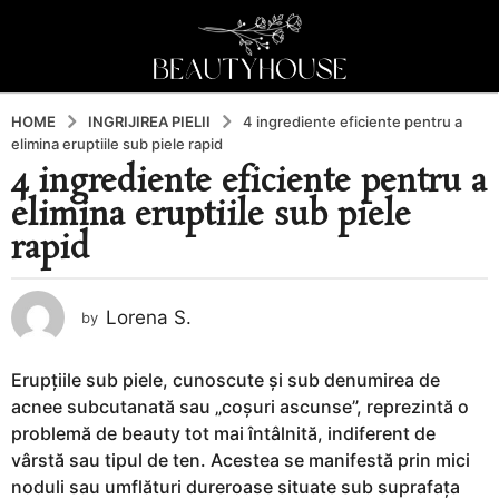
HOME
INGRIJIREA PIELII
4 ingrediente eficiente pentru a
elimina eruptiile sub piele rapid
4 ingrediente eficiente pentru a
1
elimina eruptiile sub piele
1
l
rapid
u
n
i
Lorena S.
by
a
g
Erupțiile sub piele, cunoscute și sub denumirea de
o
acnee subcutanată sau „coșuri ascunse”, reprezintă o
1
problemă de beauty tot mai întâlnită, indiferent de
1
vârstă sau tipul de ten. Acestea se manifestă prin mici
l
noduli sau umflături dureroase situate sub suprafața