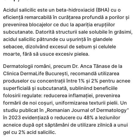
Acidul salicilic este un beta-hidroxiacid (BHA) cu o
eficiență remarcabilă în curățarea profundă a porilor și
prevenirea blocajelor ce duc la apariția erupțiilor
subcutanate. Datorită structurii sale solubile în grăsimi,
acidul salicilic pătrunde cu ușurință în glandele
sebacee, dizolvând excesul de sebum și celulele
moarte, fără să usuce excesiv pielea.
Dermatologii români, precum Dr. Anca Tănase de la
Clinica DermaLife București, recomandă utilizarea
produselor cu concentrații între 1% și 2% pentru acnee
superficială și subcutanată, subliniind beneficiile
folosirii regulate: reducerea inflamației, prevenirea
formării de noi coșuri, uniformizarea texturii pielii. Un
studiu publicat în „Romanian Journal of Dermatology”
în 2023 evidențiază o reducere cu 48% a leziunilor
acneice după opt săptămâni de utilizare zilnică a unui
gel cu 2% acid salicilic.