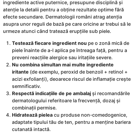
ingrediente active puternice, presupune disciplină și
atenție la detalii pentru a obține rezultate optime fără
efecte secundare. Dermatologii români atrag atenția
asupra unor reguli de bază pe care oricine ar trebui să le
urmeze atunci când tratează erupțiile sub piele.
Testează fiecare ingredient nou
pe o zonă mică de
piele înainte de a-l aplica pe întreaga față, pentru a
preveni reacțiile alergice sau iritațiile severe.
Nu combina simultan mai multe ingrediente
iritante
(de exemplu, peroxid de benzoil + retinol +
acizi exfolianți), deoarece riscul de inflamație crește
semnificativ.
Respectă indicațiile de pe ambalaj
și recomandările
dermatologului referitoare la frecvență, dozaj și
combinații permise.
Hidratează pielea
cu produse non-comedogenice,
adaptate tipului tău de ten, pentru a menține bariera
cutanată intactă.