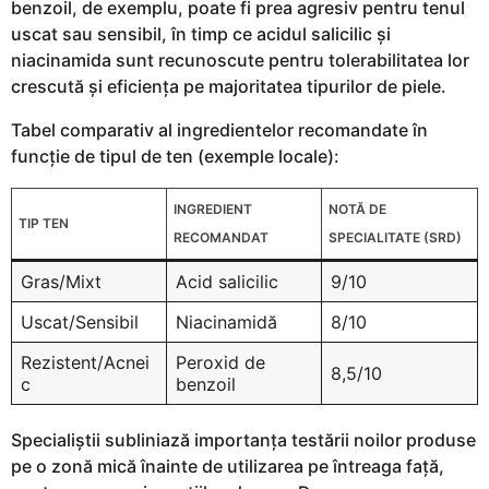
benzoil, de exemplu, poate fi prea agresiv pentru tenul
uscat sau sensibil, în timp ce acidul salicilic și
niacinamida sunt recunoscute pentru tolerabilitatea lor
crescută și eficiența pe majoritatea tipurilor de piele.
Tabel comparativ al ingredientelor recomandate în
funcție de tipul de ten (exemple locale):
INGREDIENT
NOTĂ DE
TIP TEN
RECOMANDAT
SPECIALITATE (SRD)
Gras/Mixt
Acid salicilic
9/10
Uscat/Sensibil
Niacinamidă
8/10
Rezistent/Acnei
Peroxid de
8,5/10
c
benzoil
Specialiștii subliniază importanța testării noilor produse
pe o zonă mică înainte de utilizarea pe întreaga față,